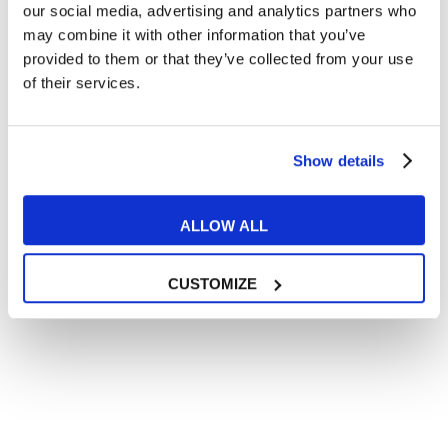
In quanto di età superiore ai 16 anni, dichiaro di acconsentire
our social media, advertising and analytics partners who
al trattamento dei miei dati personali in conformità
may combine it with other information that you’ve
all’
informativa privacy
.
provided to them or that they’ve collected from your use
Desidero ricevere comunicazioni commerciali e promozionali
of their services.
relative ai prodotti e servizi a marchio MyES
** le sedi contrassegnate con * offrono sempre solo corsi online
Show details
RICHIEDI INFORMAZIONI
ALLOW ALL
CUSTOMIZE