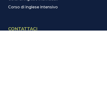
Corso di inglese intensivo
CONTATTACI
Contatti
La scuola più vicina
Tutte le scuole
Info corsi di inglese
SCOPRI DI PIÙ
Magazine