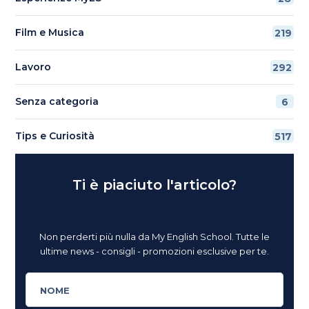
Film e Musica
219
Lavoro
292
Senza categoria
6
Tips e Curiosità
517
Ti è piaciuto l'articolo?
Non perderti più nulla da My English School. Tutte le
ultime news - consigli - promozioni esclusive per te.