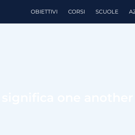
OBIETTIVI
CORSI
SCUOLE
A
 significa one another