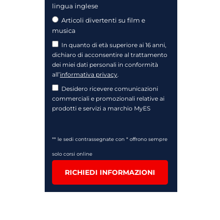
lingua inglese
Articoli divertenti su film e
musica
In quanto di età superiore ai 16 anni,
dichiaro di acconsentire al trattamento
dei miei dati personali in conformità
all’
informativa privacy
.
Desidero ricevere comunicazioni
commerciali e promozionali relative ai
prodotti e servizi a marchio MyES
** le sedi contrassegnate con * offrono sempre
solo corsi online
RICHIEDI INFORMAZIONI