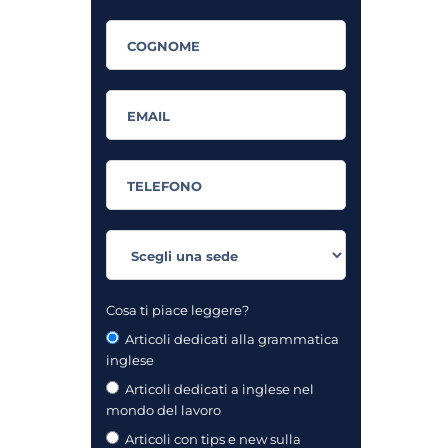
Cosa ti piace leggere?
Articoli dedicati alla grammatica
inglese
Articoli dedicati a inglese nel
mondo del lavoro
Articoli con tips e new sulla