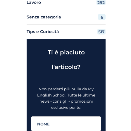
Lavoro
292
Senza categoria
6
Tips e Curiosità
517
Ti è piaciuto
l'articolo?
Non perderti più nulla da My
English School. Tutte le ultime
news - consigli - promozioni
esclusive per te.