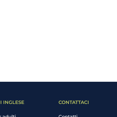
I INGLESE
CONTATTACI
r adulti
Contatti