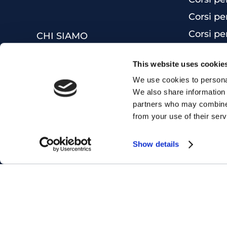
Corsi pe
Corsi pe
CHI SIAMO
Corsi Ma
FRANCHISING
This website uses cookie
Corsi Bu
LAVORA CON NOI
We use cookies to personal
Inglese 
F.A.Q.
We also share information 
Ottieni 
DIVERSITY POLICY
partners who may combine i
from your use of their serv
Corsi di
MYES WORLD
Corsi di 
Show details
Corso di