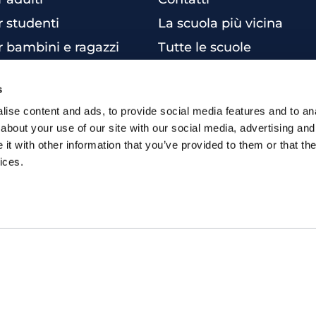
r studenti
La scuola più vicina
r bambini e ragazzi
Tutte le scuole
sterclass
Info corsi di inglese
s
siness English
ise content and ads, to provide social media features and to anal
per aziende
about your use of our site with our social media, advertising and
una certificazione
t with other information that you’ve provided to them or that the
ices.
 inglese online
inglese individuali
 inglese intensivo