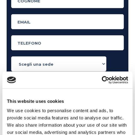
Cosa ti piace leggere?
Articoli dedicati alla grammatica inglese
Articoli dedicati a inglese nel mondo del lavoro
This website uses cookies
Articoli con tips e new sulla lingua inglese
We use cookies to personalise content and ads, to
Articoli divertenti su film e musica
provide social media features and to analyse our traffic.
In quanto di età superiore ai 16 anni, dichiaro di acconsentire
We also share information about your use of our site with
al trattamento dei miei dati personali in conformità
our social media, advertising and analytics partners who