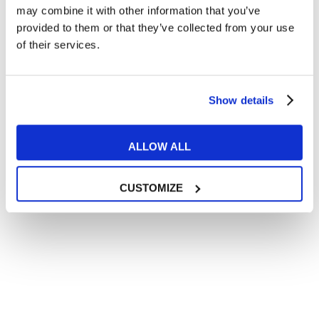
all’
informativa privacy
.
may combine it with other information that you’ve
Desidero ricevere comunicazioni commerciali e promozionali
provided to them or that they’ve collected from your use
relative ai prodotti e servizi a marchio MyES
of their services.
** le sedi contrassegnate con * offrono sempre solo corsi online
Show details
RICHIEDI INFORMAZIONI
ALLOW ALL
CUSTOMIZE