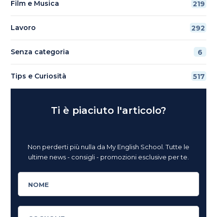
Film e Musica
219
Lavoro
292
Senza categoria
6
Tips e Curiosità
517
Ti è piaciuto l'articolo?
Non perderti più nulla da My English School. Tutte le
ultime news - consigli - promozioni esclusive per te.