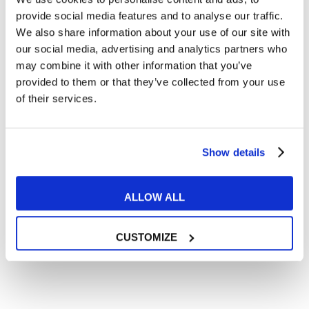
Articoli dedicati alla grammatica inglese
provide social media features and to analyse our traffic.
Articoli dedicati a inglese nel mondo del lavoro
We also share information about your use of our site with
Articoli con tips e new sulla lingua inglese
our social media, advertising and analytics partners who
may combine it with other information that you’ve
Articoli divertenti su film e musica
provided to them or that they’ve collected from your use
In quanto di età superiore ai 16 anni, dichiaro di acconsentire
of their services.
al trattamento dei miei dati personali in conformità
all’
informativa privacy
.
Desidero ricevere comunicazioni commerciali e promozionali
relative ai prodotti e servizi a marchio MyES
Show details
** le sedi contrassegnate con * offrono sempre solo corsi online
ALLOW ALL
RICHIEDI INFORMAZIONI
CUSTOMIZE