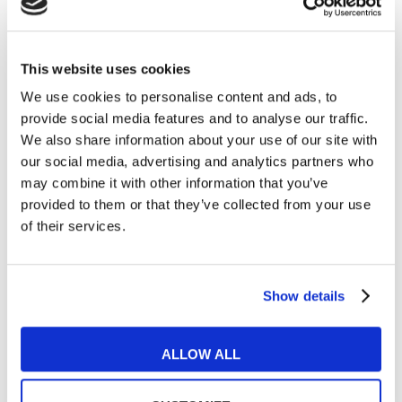
Categorie
Esercizi e Grammatica
387
This website uses cookies
We use cookies to personalise content and ads, to
Esperienze MyES
28
provide social media features and to analyse our traffic.
We also share information about your use of our site with
Film e Musica
219
our social media, advertising and analytics partners who
may combine it with other information that you’ve
Lavoro
292
provided to them or that they’ve collected from your use
of their services.
Senza categoria
6
Tips e Curiosità
517
Show details
Ti è piaciuto l'articolo?
ALLOW ALL