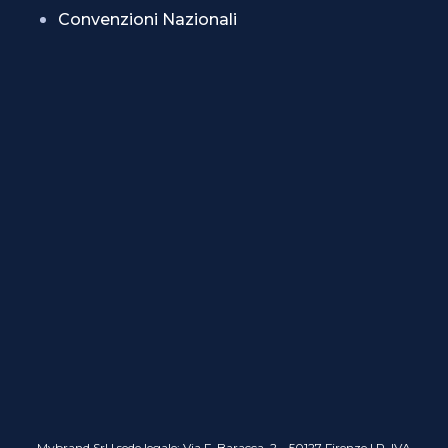
Convenzioni Nazionali
Mybrand Srl | sede legale: Via F. Baracca, 2 – 50127 Firenze | P. IVA