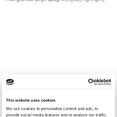
This website uses cookies
Retorica del discorso di
insediamento di Donald
We use cookies to personalise content and ads, to
Trump
provide social media features and to analyse our traffic.