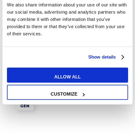
30 GENNAIO 2017
We also share information about your use of our site with
our social media, advertising and analytics partners who
Vacanze? Sì, ma per
may combine it with other information that you’ve
famiglie!
provided to them or that they’ve collected from your use
2 FEBBRAIO 2017
of their services.
Show details
Articoli correlati
ALLOW ALL
CUSTOMIZE
26
GEN