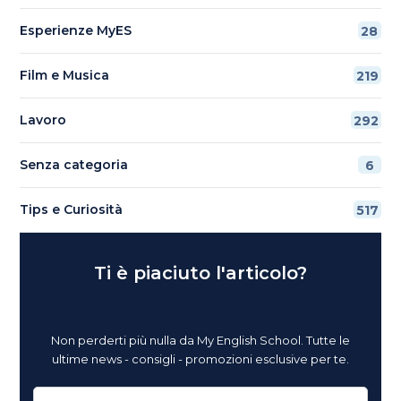
Esperienze MyES
28
Film e Musica
219
Lavoro
292
Senza categoria
6
Tips e Curiosità
517
Ti è piaciuto l'articolo?
Non perderti più nulla da My English School. Tutte le
ultime news - consigli - promozioni esclusive per te.