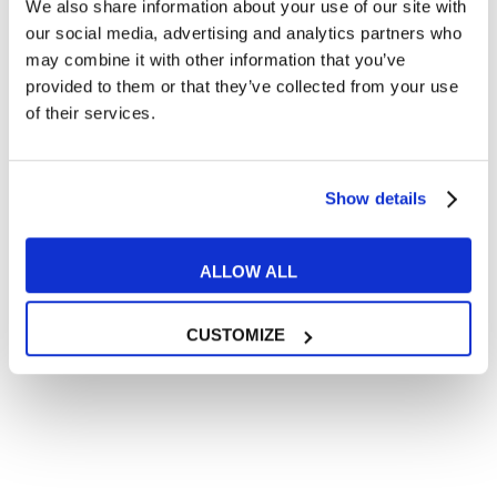
We also share information about your use of our site with
Articoli divertenti su film e musica
our social media, advertising and analytics partners who
In quanto di età superiore ai 16 anni, dichiaro di acconsentire
may combine it with other information that you’ve
al trattamento dei miei dati personali in conformità
provided to them or that they’ve collected from your use
all’
informativa privacy
.
of their services.
Desidero ricevere comunicazioni commerciali e promozionali
relative ai prodotti e servizi a marchio MyES
Show details
** le sedi contrassegnate con * offrono sempre solo corsi online
RICHIEDI INFORMAZIONI
ALLOW ALL
CUSTOMIZE