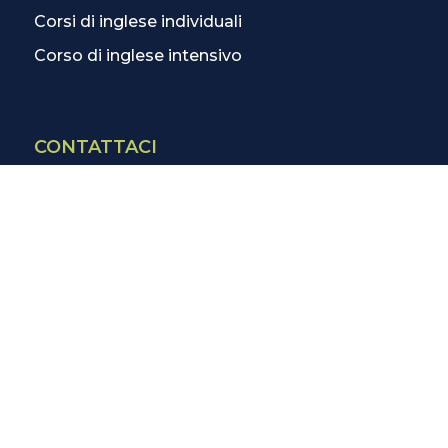
Corsi di inglese individuali
Corso di inglese intensivo
CONTATTACI
Contatti
La scuola più vicina
Tutte le scuole
Info corsi di inglese
SCOPRI DI PIÙ