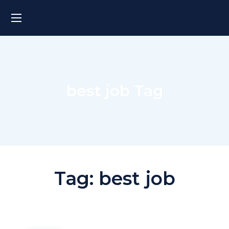
best job Tag
Tag:
best job