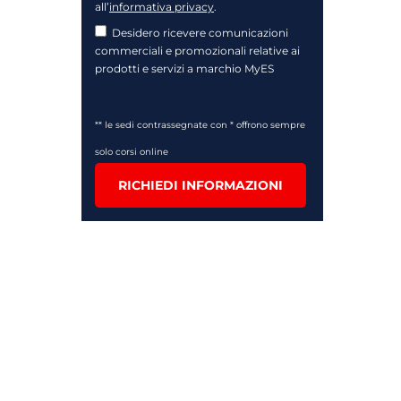
all’
informativa privacy
.
Desidero ricevere comunicazioni
commerciali e promozionali relative ai
prodotti e servizi a marchio MyES
** le sedi contrassegnate con * offrono sempre
solo corsi online
RICHIEDI INFORMAZIONI