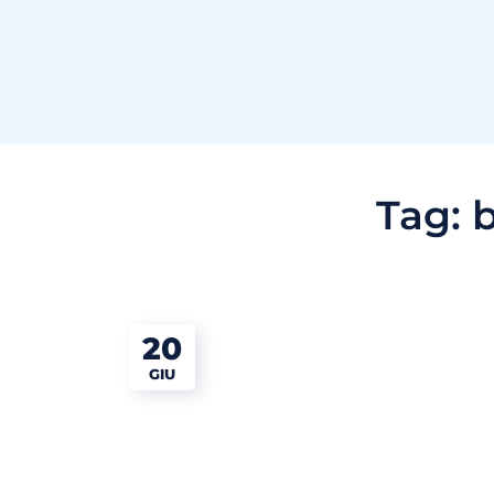
Tag:
b
20
GIU