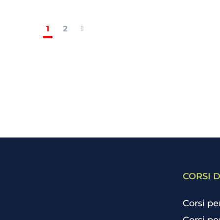
1
2
CORSI D
Corsi pe