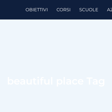
OBIETTIVI
CORSI
SCUOLE
A
beautiful place Tag