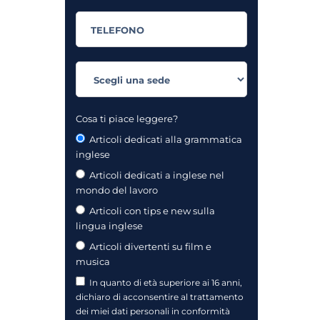
Cosa ti piace leggere?
Articoli dedicati alla grammatica
inglese
Articoli dedicati a inglese nel
mondo del lavoro
Articoli con tips e new sulla
lingua inglese
Articoli divertenti su film e
musica
In quanto di età superiore ai 16 anni,
dichiaro di acconsentire al trattamento
dei miei dati personali in conformità