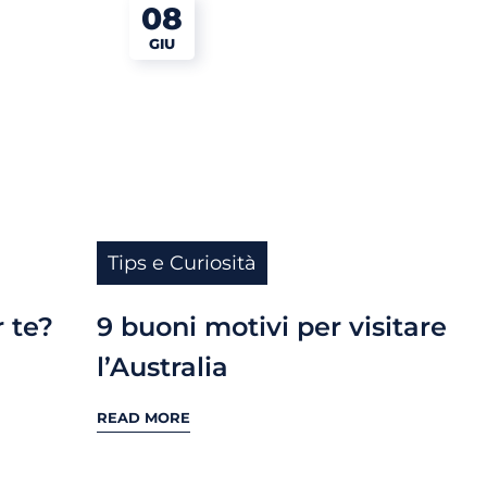
08
GIU
Tips e Curiosità
r te?
9 buoni motivi per visitare
l’Australia
READ MORE