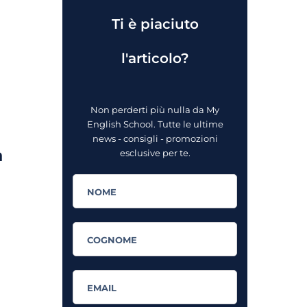
Ti è piaciuto
l'articolo?
Non perderti più nulla da My
English School. Tutte le ultime
news - consigli - promozioni
a
esclusive per te.