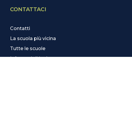
CONTATTACI
Contatti
La scuola più vicina
Tutte le scuole
Info corsi di inglese
SCOPRI DI PIÙ
Magazine
3 Lezioni Omaggio
Welfare