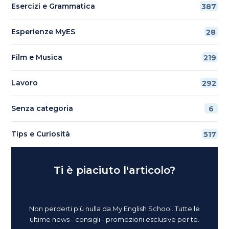
Esercizi e Grammatica
387
Esperienze MyES
28
Film e Musica
219
Lavoro
292
Senza categoria
6
Tips e Curiosità
517
Ti è piaciuto l'articolo?
Non perderti più nulla da My English School. Tutte le
ultime news - consigli - promozioni esclusive per te.