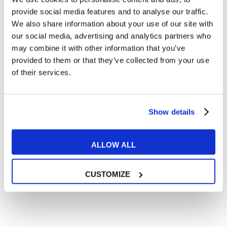
Articoli dedicati alla grammatica inglese
provide social media features and to analyse our traffic.
Articoli dedicati a inglese nel mondo del lavoro
We also share information about your use of our site with
Articoli con tips e new sulla lingua inglese
our social media, advertising and analytics partners who
may combine it with other information that you’ve
Articoli divertenti su film e musica
provided to them or that they’ve collected from your use
In quanto di età superiore ai 16 anni, dichiaro di acconsentire
of their services.
al trattamento dei miei dati personali in conformità
all’
informativa privacy
.
Desidero ricevere comunicazioni commerciali e promozionali
relative ai prodotti e servizi a marchio MyES
Show details
** le sedi contrassegnate con * offrono sempre solo corsi online
ALLOW ALL
RICHIEDI INFORMAZIONI
CUSTOMIZE