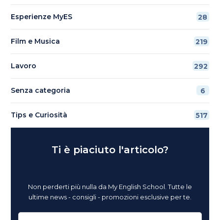
Esperienze MyES
28
Film e Musica
219
Lavoro
292
Senza categoria
6
Tips e Curiosità
517
Ti è piaciuto l'articolo?
Non perderti più nulla da My English School. Tutte le
ultime news - consigli - promozioni esclusive per te.