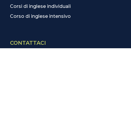
Corsi di inglese individuali
Corso di inglese intensivo
CONTATTACI
Contatti
La scuola più vicina
Tutte le scuole
Info corsi di inglese
SCOPRI DI PIÙ