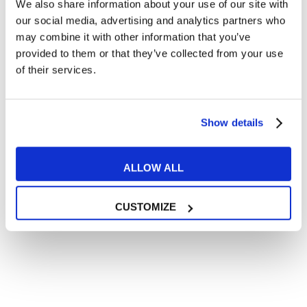
We also share information about your use of our site with
Articoli divertenti su film e musica
our social media, advertising and analytics partners who
In quanto di età superiore ai 16 anni, dichiaro di acconsentire
may combine it with other information that you’ve
al trattamento dei miei dati personali in conformità
provided to them or that they’ve collected from your use
all’
informativa privacy
.
of their services.
Desidero ricevere comunicazioni commerciali e promozionali
relative ai prodotti e servizi a marchio MyES
Show details
** le sedi contrassegnate con * offrono sempre solo corsi online
RICHIEDI INFORMAZIONI
ALLOW ALL
CUSTOMIZE