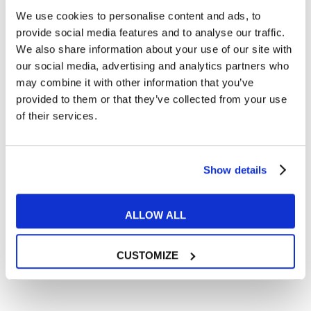
We use cookies to personalise content and ads, to
Cosa ti piace leggere?
provide social media features and to analyse our traffic.
Articoli dedicati alla grammatica inglese
We also share information about your use of our site with
Articoli dedicati a inglese nel mondo del lavoro
our social media, advertising and analytics partners who
Articoli con tips e new sulla lingua inglese
may combine it with other information that you’ve
provided to them or that they’ve collected from your use
Articoli divertenti su film e musica
of their services.
In quanto di età superiore ai 16 anni, dichiaro di acconsentire
al trattamento dei miei dati personali in conformità
all’
informativa privacy
.
Desidero ricevere comunicazioni commerciali e promozionali
Show details
relative ai prodotti e servizi a marchio MyES
ALLOW ALL
** le sedi contrassegnate con * offrono sempre solo corsi online
RICHIEDI INFORMAZIONI
CUSTOMIZE