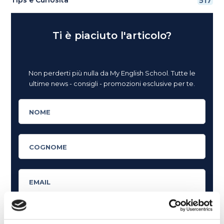
517
Ti è piaciuto l'articolo?
Non perderti più nulla da My English School. Tutte le
ultime news - consigli - promozioni esclusive per te.