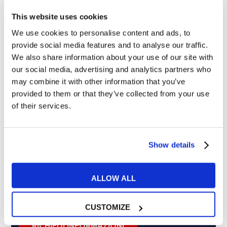
This website uses cookies
We use cookies to personalise content and ads, to
provide social media features and to analyse our traffic.
Cosa ti piace leggere?
We also share information about your use of our site with
our social media, advertising and analytics partners who
Articoli dedicati alla grammatica inglese
may combine it with other information that you’ve
Articoli dedicati a inglese nel mondo del lavoro
provided to them or that they’ve collected from your use
Articoli con tips e new sulla lingua inglese
of their services.
Articoli divertenti su film e musica
In quanto di età superiore ai 16 anni, dichiaro di acconsentire
al trattamento dei miei dati personali in conformità
Show details
all’
informativa privacy
.
Desidero ricevere comunicazioni commerciali e promozionali
relative ai prodotti e servizi a marchio MyES
ALLOW ALL
CUSTOMIZE
** le sedi contrassegnate con * offrono sempre solo corsi online
RICHIEDI INFORMAZIONI