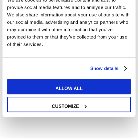
Articoli dedicati alla grammatica inglese
provide social media features and to analyse our traffic.
Articoli dedicati a inglese nel mondo del lavoro
We also share information about your use of our site with
Articoli con tips e new sulla lingua inglese
our social media, advertising and analytics partners who
may combine it with other information that you’ve
Articoli divertenti su film e musica
provided to them or that they’ve collected from your use
In quanto di età superiore ai 16 anni, dichiaro di acconsentire
of their services.
al trattamento dei miei dati personali in conformità
all’
informativa privacy
.
Desidero ricevere comunicazioni commerciali e promozionali
relative ai prodotti e servizi a marchio MyES
Show details
** le sedi contrassegnate con * offrono sempre solo corsi online
ALLOW ALL
RICHIEDI INFORMAZIONI
CUSTOMIZE