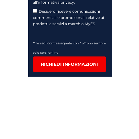
all’
informativa privacy
.
Desidero ricevere comunicazioni
commerciali e promozionali relative ai
prodotti e servizi a marchio MyES
** le sedi contrassegnate con * offrono sempre
solo corsi online
RICHIEDI INFORMAZIONI