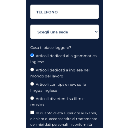
Cosa ti piace leggere?
Articoli dedicati alla grammatica
inglese
Articoli dedicati a inglese nel
mondo del lavoro
Articoli con tips e new sulla
lingua inglese
Articoli divertenti su film e
musica
In quanto di età superiore ai 16 anni,
dichiaro di acconsentire al trattamento
dei miei dati personali in conformità