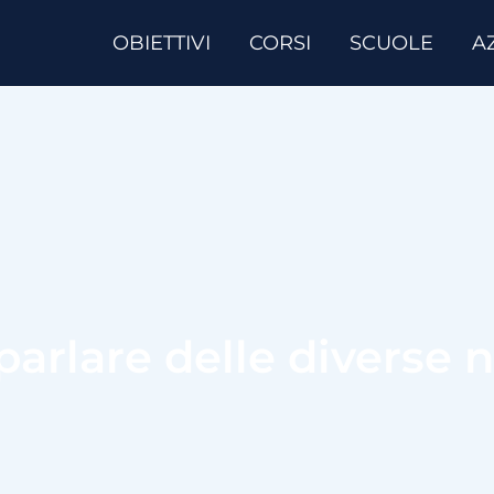
OBIETTIVI
CORSI
SCUOLE
A
parlare delle diverse 