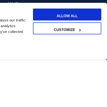
Welfare
Test di inglese
ALLOW ALL
Convenzioni Nazionali
yse our traffic.
 analytics
CUSTOMIZE
y’ve collected