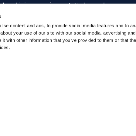
r bambini e ragazzi
Tutte le scuole
sterclass
Info corsi di inglese
s
siness English
ise content and ads, to provide social media features and to anal
about your use of our site with our social media, advertising and
per aziende
t with other information that you’ve provided to them or that the
una certificazione
ices.
 inglese online
inglese individuali
 inglese intensivo