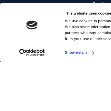
Corsi pe
CHI SIAMO
Corsi Ma
FRANCHISING
This website uses cookie
Corsi Bu
We use cookies to personal
LAVORA CON NOI
We also share information 
Inglese 
F.A.Q.
partners who may combine i
Ottieni 
DIVERSITY POLICY
from your use of their serv
Corsi di
MYES WORLD
Show details
Corsi di 
Corso di