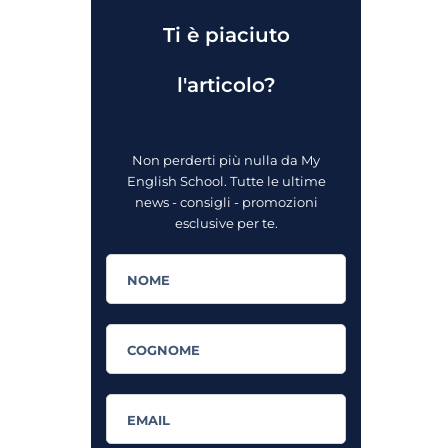
Ti è piaciuto
l'articolo?
Non perderti più nulla da My
English School. Tutte le ultime
news - consigli - promozioni
esclusive per te.