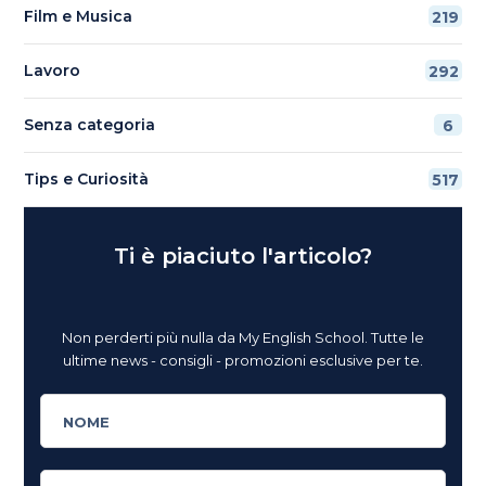
Film e Musica
219
Lavoro
292
Senza categoria
6
Tips e Curiosità
517
Ti è piaciuto l'articolo?
Non perderti più nulla da My English School. Tutte le
ultime news - consigli - promozioni esclusive per te.