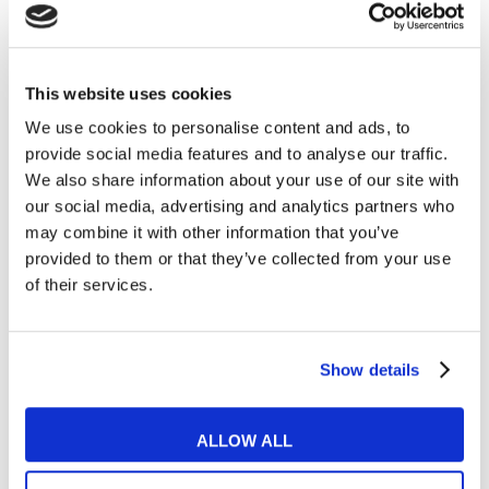
Lavoro
This website uses cookies
Infermieri in Irlanda: i documenti da
We use cookies to personalise content and ads, to
presentare e l’iter da seguire
provide social media features and to analyse our traffic.
We also share information about your use of our site with
READ MORE
our social media, advertising and analytics partners who
may combine it with other information that you’ve
provided to them or that they’ve collected from your use
of their services.
06
NOV
Show details
ALLOW ALL