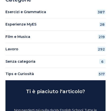
Esercizi e Grammatica
387
Esperienze MyES
28
Film e Musica
219
Lavoro
292
Senza categoria
6
Tips e Curiosità
517
Ti è piaciuto l'articolo?
Non perderti più nulla da My English School. Tutte le