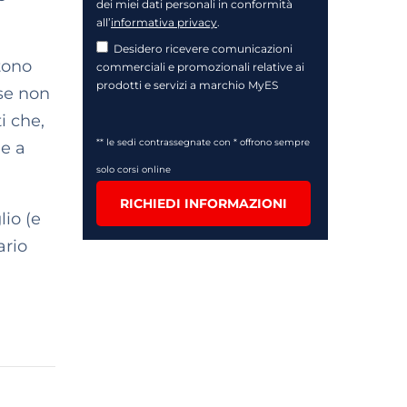
dei miei dati personali in conformità
all’
informativa privacy
.
Desidero ricevere comunicazioni
tono
commerciali e promozionali relative ai
prodotti e servizi a marchio MyES
se non
i che,
** le sedi contrassegnate con * offrono sempre
e a
solo corsi online
RICHIEDI INFORMAZIONI
io (e
ario