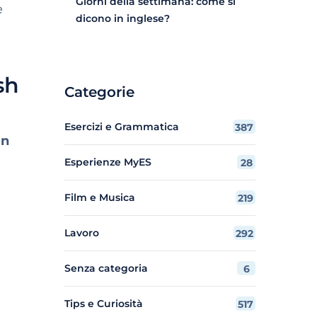
Giorni della settimana: come si
e
dicono in inglese?
sh
Categorie
Esercizi e Grammatica
387
on
Esperienze MyES
28
Film e Musica
219
Lavoro
292
Senza categoria
6
Tips e Curiosità
517