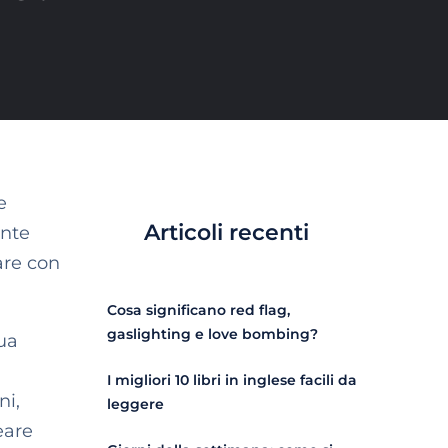
e
Articoli recenti
ante
are con
Cosa significano red flag,
gaslighting e love bombing?
ua
I migliori 10 libri in inglese facili da
ni,
leggere
eare