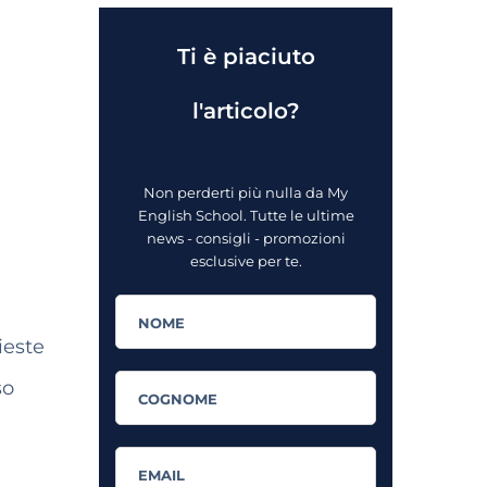
Ti è piaciuto
l'articolo?
Non perderti più nulla da My
English School. Tutte le ultime
news - consigli - promozioni
esclusive per te.
ieste
so