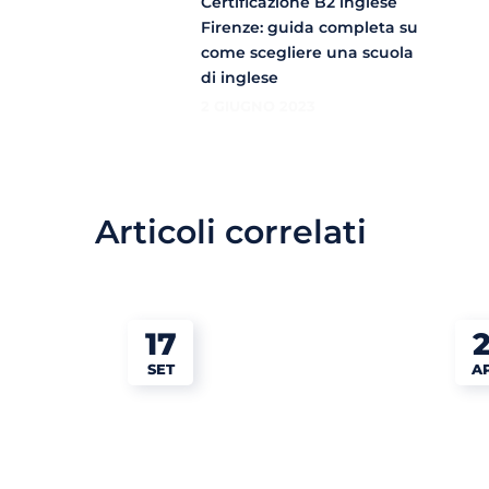
Certificazione B2 inglese
Firenze: guida completa su
come scegliere una scuola
di inglese
2 GIUGNO 2023
Articoli correlati
17
2
SET
A