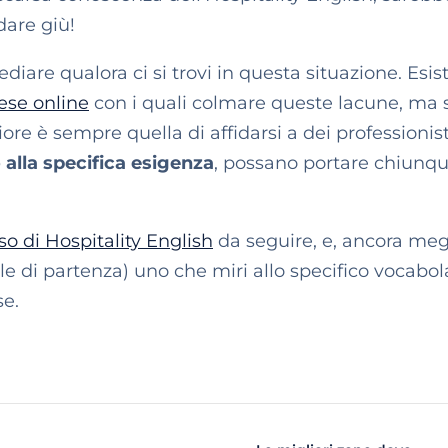
are giù!
are qualora ci si trovi in questa situazione. Esis
lese online
con i quali colmare queste lacune, ma 
ore è sempre quella di affidarsi a dei professionist
 alla specifica esigenza
, possano portare chiunqu
so di Hospitality English
da seguire, e, ancora megl
 di partenza) uno che miri allo specifico vocabol
se.