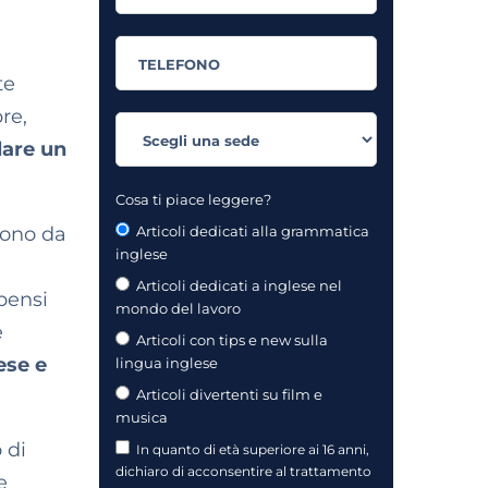
te
re,
lare un
Cosa ti piace leggere?
 sono da
Articoli dedicati alla grammatica
inglese
Articoli dedicati a inglese nel
 pensi
mondo del lavoro
e
Articoli con tips e new sulla
ese e
lingua inglese
Articoli divertenti su film e
musica
 di
In quanto di età superiore ai 16 anni,
dichiaro di acconsentire al trattamento
e