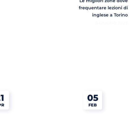
Le migliori zone dove
frequentare lezioni di
inglese a Torino
6 GIUGNO 2023
1
05
PR
FEB