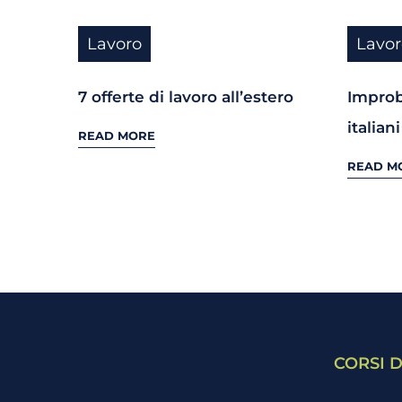
Lavoro
Lavor
7 offerte di lavoro all’estero
Improb
italiani
READ MORE
READ M
CORSI D