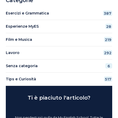
Categorie
Esercizi e Grammatica
387
Esperienze MyES
28
Film e Musica
219
Lavoro
292
Senza categoria
6
Tips e Curiosità
517
Ti è piaciuto l'articolo?
Non perderti più nulla da My English School. Tutte le