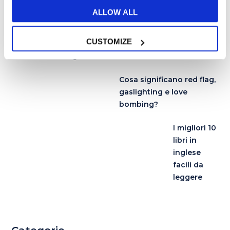
Articoli recenti
ALLOW ALL
CUSTOMIZE
Come imparare le parti del corpo in
inglese?
Cosa significano red flag,
gaslighting e love
bombing?
I migliori 10
libri in
inglese
facili da
leggere