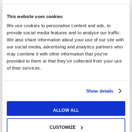
v=6ziqs9VCxpE”][/su_youtube]
This website uses cookies
Supernatural
– A very
We use cookies to personalise content and ads, to
supernatural Christmas
provide social media features and to analyse our traffic.
We also share information about your use of our site with
our social media, advertising and analytics partners who
may combine it with other information that you’ve
Una puntata natalizia davvero speciale
provided to them or that they’ve collected from your use
questa che vede i nostri beniamini, Sam e
of their services.
Dean, alle prese con una coppia di Dei (una
sorta di anti-Babbo Natale) che
pratica
sacrifici umani attirando le proprie
Show details
vittime con un invitante odore di dolci e
caramelle.
Ci sono tanti flashback durante i
ALLOW ALL
quali i fratelli Winchester ricordano quando,
bambini, trascorrevano il Natale in fetidi
CUSTOMIZE