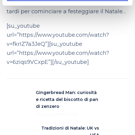
motel, senza il papà. Ma non è mai troppo
tardi per cominciare a festeggiare il Natale…
[su_youtube
url=”https://www.youtube.com/watch?
v=fkrIZ7a3JeQ”][su_youtube
url=”https://www.youtube.com/watch?
v=6ziqs9VCxpE”][/su_youtube]
Gingerbread Man: curiosità
e ricetta del biscotto di pan
di zenzero
20 DICEMBRE 2016
Tradizioni di Natale: UK vs