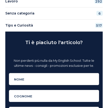
Lavoro
292
Senza categoria
6
Tips e Curiosità
517
Ti è piaciuto l'articolo?
Non perderti più nulla da My English School. Tutte le
ultime news - consigli - promozioni esclusive per te.