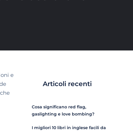
ioni e
Articoli recenti
nde
 che
Cosa significano red flag,
gaslighting e love bombing?
I migliori 10 libri in inglese facili da