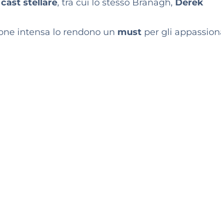
n
cast stellare
, tra cui lo stesso Branagh,
Derek
ione intensa lo rendono un
must
per gli appassiona