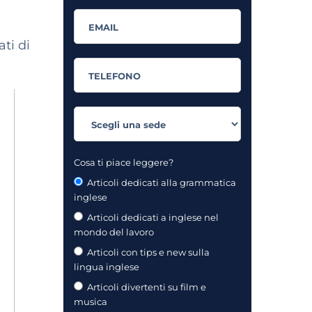
ti di
Cosa ti piace leggere?
Articoli dedicati alla grammatica
inglese
Articoli dedicati a inglese nel
mondo del lavoro
Articoli con tips e new sulla
lingua inglese
Articoli divertenti su film e
musica