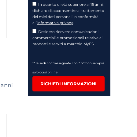
In quanto di età superiore ai 16 anni,
dichiaro di acconsentire al trattamento
dei miei dati personali in conformità
all’
informativa privacy
.
Desidero ricevere comunicazioni
commerciali e promozionali relative ai
prodotti e servizi a marchio MyES
r
** le sedi contrassegnate con * offrono sempre
solo corsi online
RICHIEDI INFORMAZIONI
 anni