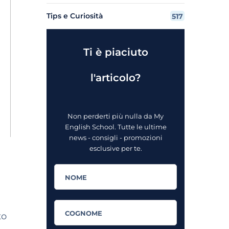
Tips e Curiosità
517
Ti è piaciuto
l'articolo?
Non perderti più nulla da My
English School. Tutte le ultime
news - consigli - promozioni
esclusive per te.
to