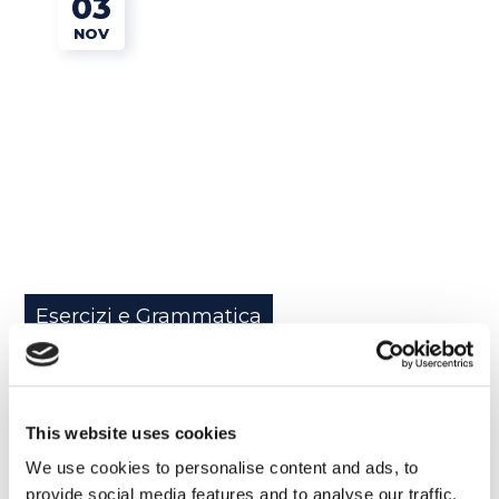
03
NOV
Esercizi e Grammatica
Architetto in Australia: la storia di Mirco
READ MORE
This website uses cookies
We use cookies to personalise content and ads, to
provide social media features and to analyse our traffic.