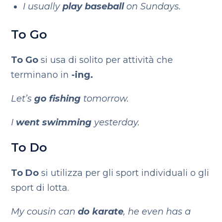
I usually
play baseball
on Sundays.
To
Go
To Go
si usa di solito per attività che
terminano in
-ing.
Let’s
go fishing
tomorrow.
I
went swimming
yesterday.
To Do
To Do
si
utilizza per gli sport individuali o gli
sport di lotta.
My cousin can
do karate
, he even has a