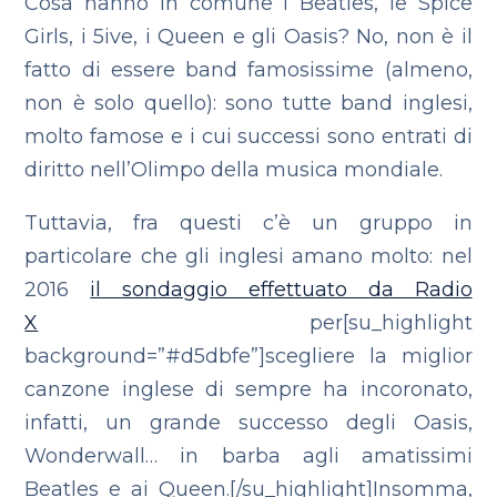
Cosa hanno in comune i Beatles, le Spice
Girls, i 5ive, i Queen e gli Oasis? No, non è il
fatto di essere band famosissime (almeno,
non è solo quello): sono tutte band inglesi,
molto famose e i cui successi sono entrati di
diritto nell’Olimpo della musica mondiale.
Tuttavia, fra questi c’è un gruppo in
particolare che gli inglesi amano molto: nel
2016
il sondaggio effettuato da Radio
X
per[su_highlight
background=”#d5dbfe”]scegliere la miglior
canzone inglese di sempre ha incoronato,
infatti, un grande successo degli Oasis,
Wonderwall… in barba agli amatissimi
Beatles e ai Queen.[/su_highlight]Insomma,