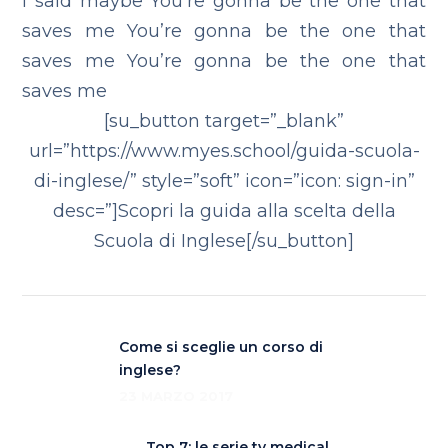
I said maybe
You’re gonna be the one that
saves me
You’re gonna be the one that
saves me
You’re gonna be the one that
saves me
[su_button target=”_blank”
url=”https://www.myes.school/guida-scuola-
di-inglese/” style=”soft” icon=”icon: sign-in”
desc=”]Scopri la guida alla scelta della
Scuola di Inglese[/su_button]
Come si sceglie un corso di
inglese?
23 MARZO 2017
Top 7: le serie tv medical