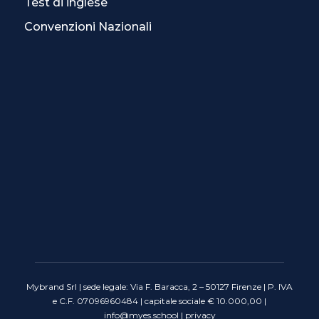
Test di inglese
Convenzioni Nazionali
Mybrand Srl | sede legale: Via F. Baracca, 2 – 50127 Firenze | P. IVA
e C.F. 07096960484 | capitale sociale € 10.000,00 |
info@myes.school
|
privacy