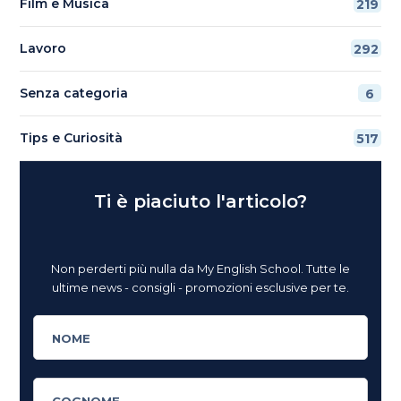
Film e Musica
219
Lavoro
292
Senza categoria
6
Tips e Curiosità
517
Ti è piaciuto l'articolo?
Non perderti più nulla da My English School. Tutte le
ultime news - consigli - promozioni esclusive per te.