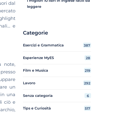
I migliori 10 libri in inglese facili da
uori dal
leggere
mercato
ghlight
mali… e
Categorie
Esercizi e Grammatica
387
Esperienze MyES
28
ù note,
Film e Musica
219
presso
luppare
Lavoro
292
tare un
 in una
Senza categoria
6
i ciò e
Tips e Curiosità
517
rchio,