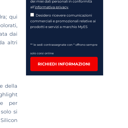
dei miei dati personali in conformità
all’
informativa privacy
.
Desidero ricevere comunicazioni
ra; qui
commerciali e promozionali relative ai
lorati,
prodotti e servizi a marchio MyES
ata dai
a altri
** le sedi contrassegnate con * offrono sempre
solo corsi online
RICHIEDI INFORMAZIONI
e della
hlight
ne per
solo si
ilicon