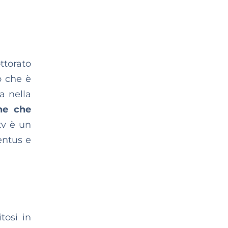
ttorato
ò che è
a nella
one che
tv è un
entus e
tosi in