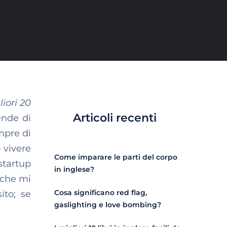
iori 20
Articoli recenti
ende di
empre di
o vivere
Come imparare le parti del corpo
startup
in inglese?
 che mi
Cosa significano red flag,
ito; se
gaslighting e love bombing?