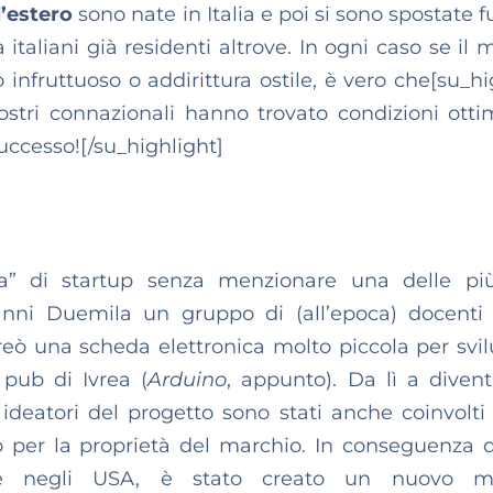
ll’estero
sono nate in Italia e poi si sono spostate f
taliani già residenti altrove. In ogni caso se il 
 infruttuoso o addirittura ostile, è vero che[su_hi
stri connazionali hanno trovato condizioni otti
uccesso![/su_highlight]
ta” di startup senza menzionare una delle pi
nni Duemila un gruppo di (all’epoca) docenti 
creò una scheda elettronica molto piccola per svi
pub di Ivrea (
Arduino
, appunto). Da lì a diven
ideatori del progetto sono stati anche coinvolti
 per la proprietà del marchio. In conseguenza d
ne negli USA, è stato creato un nuovo ma