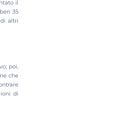
ntato il
 ben 35
i altri
vo; poi,
one che
ontrare
ioni di