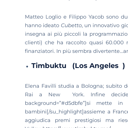
Matteo Loglio e Filippo Yacob sono due 
hanno ideato
Cubetto
, un innovativo gi
insegna ai più piccoli la programmazion
clienti) che ha raccolto quasi 60.000 
finanziatori. In più sembra divertente…a
Timbuktu (Los Angeles )
Elena Favilli studia a Bologna; subito 
Rai a New York. Infine decide 
background=”#d5dbfe”]si mette in
bambini[/su_highlight]assieme a France
aggiudica premi prestigiosi ma rie