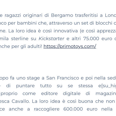
ragazzi originari di Bergamo trasferitisi a Lond
oco per bambini che, attraverso un set di blocchi co
e. La loro idea è così innovativa (e così apprezz
mila sterline su
Kickstarter
e altri 75.000 euro d
nche per gli adulti!
https://primotoys.com/
dopo fa uno stage a San Francisco e poi nella sed
di puntare tutto su se stessa e[su_hig
 proprio come editore digitale di magazi
sca Cavallo. La loro idea è così buona che non 
sce anche a raccogliere 600.000 euro nella S