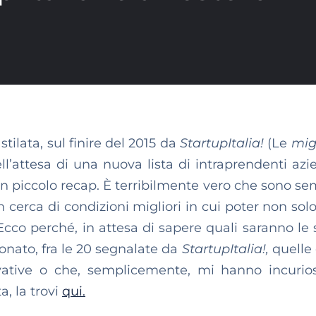
tilata, sul finire del 2015 da
StartupItalia!
(Le
migl
ell’attesa di una nuova lista di intraprendenti azi
e un piccolo recap. È terribilmente vero che sono s
in cerca di condizioni migliori in cui poter non sol
Ecco perché, in attesa di sapere quali saranno le 
onato, fra le 20 segnalate da
StartupItalia!,
quelle
vative o che, semplicemente, mi hanno incurios
a, la trovi
qui.