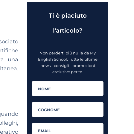
Ti è piaciuto
l'articolo?
ssociato
tifiche
Non perderti più nulla da My
nta una
English School. Tutte le ultime
news - consigli - promozioni
ltanea.
esclusive per te.
 quando
lleghi,
erativo