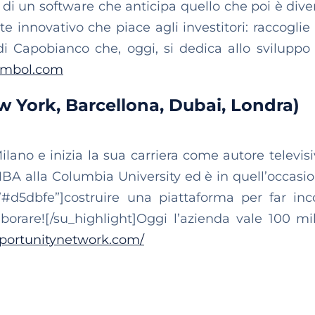
ea di un software che anticipa quello che poi è dive
e innovativo che piace agli investitori: raccoglie
di Capobianco che, oggi, si dedica allo sviluppo d
ambol.com
York, Barcellona, Dubai, Londra)
Milano e inizia la sua carriera come autore televisi
 MBA alla Columbia University ed è in quell’occasi
”#d5dbfe”]costruire una piattaforma per far inc
aborare![/su_highlight]Oggi l’azienda vale 100 mil
portunitynetwork.com/