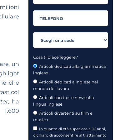
 milioni
llulare
Cosa ti piace leggere?
fare un
Articoli dedicati alla grammatica
hlight
inglese
one che
Articoli dedicati a inglese nel
mondo del lavoro
astico!
Articoli con tips e new sulla
rter,
ha
lingua inglese
 1.600
Articoli divertenti su film e
musica
In quanto di età superiore ai 16 anni,
dichiaro di acconsentire al trattamento