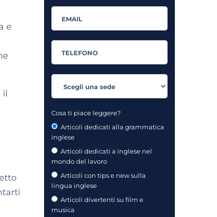
a e
ne
il
Cosa ti piace leggere?
Articoli dedicati alla grammatica
inglese
Articoli dedicati a inglese nel
mondo del lavoro
Articoli con tips e new sulla
etto
lingua inglese
tarti
Articoli divertenti su film e
musica