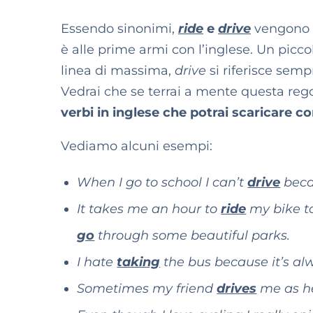
Essendo sinonimi,
ride
e
drive
vengono n
è alle prime armi con l’inglese. Un picco
linea di massima,
drive
si riferisce sem
Vedrai che se terrai a mente questa rego
verbi in inglese che potrai scaricare co
Vediamo alcuni esempi:
When I go to school I can’t
drive
becau
It takes me an hour to
ride
my bike to 
go
through some beautiful parks.
I hate
taking
the bus because it’s al
Sometimes my friend
drives
me as he