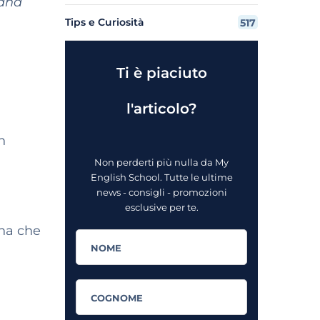
 and
Tips e Curiosità
517
Ti è piaciuto
l'articolo?
n
Non perderti più nulla da My
English School. Tutte le ultime
news - consigli - promozioni
esclusive per te.
ona che