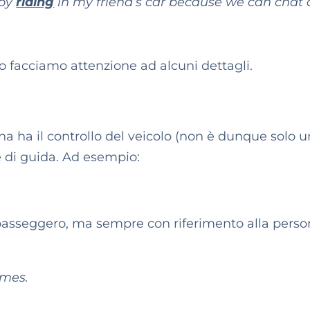
joy
riding
in my friend’s car because we can chat
.
o facciamo attenzione ad alcuni dettagli.
a ha il controllo del veicolo (non è dunque solo u
 di guida. Ad esempio:
passeggero, ma sempre con riferimento alla pers
imes.