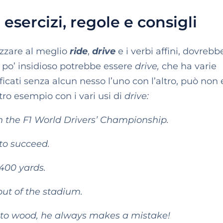
 esercizi, regole e consigli
izzare al meglio
ride
,
drive
e i verbi affini, dovrebb
n po’ insidioso potrebbe essere
drive,
che ha varie
ificati senza alcun nesso l’uno con l’altro, può non
ro esempio con i vari usi di
drive:
in the F1 World Drivers’ Championship.
 to succeed.
 400 yards.
out of the stadium.
nto wood, he always makes a mistake!