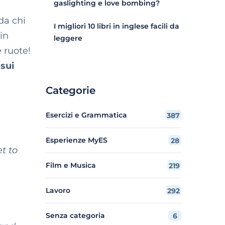
gaslighting e love bombing?
da chi
I migliori 10 libri in inglese facili da
in
leggere
 ruote!
 sui
Categorie
Esercizi e Grammatica
387
Esperienze MyES
28
et to
Film e Musica
219
Lavoro
292
Senza categoria
6