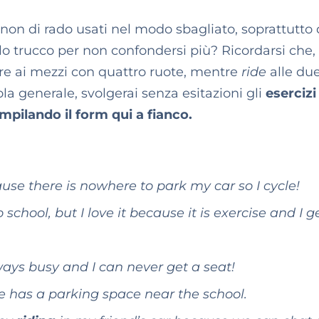
on di rado usati nel modo sbagliato, soprattutto 
lo trucco per non confondersi più? Ricordarsi che, 
pre ai mezzi con quattro ruote, mentre
ride
alle due
la generale, svolgerai senza esitazioni gli
esercizi
mpilando il form qui a fianco.
se there is nowhere to park my car so I cycle!
school, but I love it because it is exercise and I g
ways busy and I can never get a seat!
 has a parking space near the school.