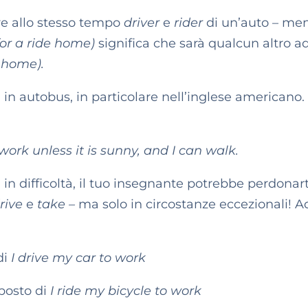
e allo stesso tempo
driver
e
rider
di un’auto – me
for a ride home)
significa che sarà qualcun altro a
 home).
 in autobus, in particolare nell’inglese americano.
work unless it is sunny, and I can walk.
i in difficoltà, il tuo insegnante potrebbe perdonart
rive
e
take –
ma solo in circostanze eccezionali! A
di
I drive my car to work
posto di
I ride my bicycle to work