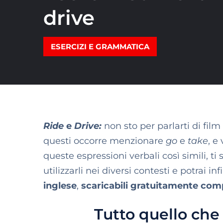
drive
ESERCIZI E GRAMMATICA
Ride
e
Drive
:
non sto per parlarti di film
questi occorre menzionare
go
e
take
, e
queste espressioni verbali così simili, ti 
utilizzarli nei diversi contesti e potrai in
inglese
,
scaricabili gratuitamente comp
Tutto quello che