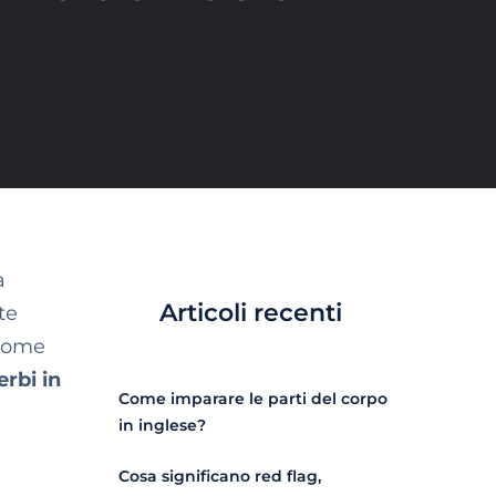
a
Articoli recenti
te
 come
erbi in
Come imparare le parti del corpo
in inglese?
Cosa significano red flag,