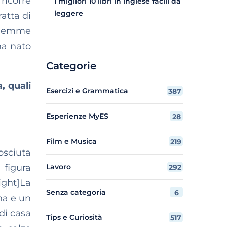
 ricorre
I migliori 10 libri in inglese facili da
leggere
atta di
alemme
na nato
Categorie
, quali
Esercizi e Grammatica
387
Esperienze MyES
28
Film e Musica
219
osciuta
 figura
Lavoro
292
ight]La
Senza categoria
6
na e un
 di casa
Tips e Curiosità
517