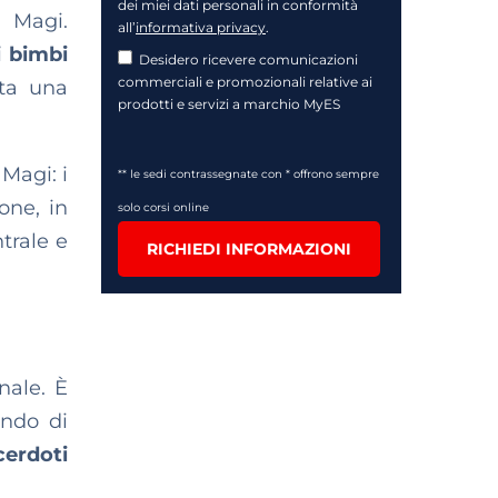
dei miei dati personali in conformità
 Magi.
all’
informativa privacy
.
i bimbi
Desidero ricevere comunicazioni
commerciali e promozionali relative ai
sta una
prodotti e servizi a marchio MyES
 Magi: i
** le sedi contrassegnate con * offrono sempre
one, in
solo corsi online
trale e
RICHIEDI INFORMAZIONI
nale. È
endo di
cerdoti