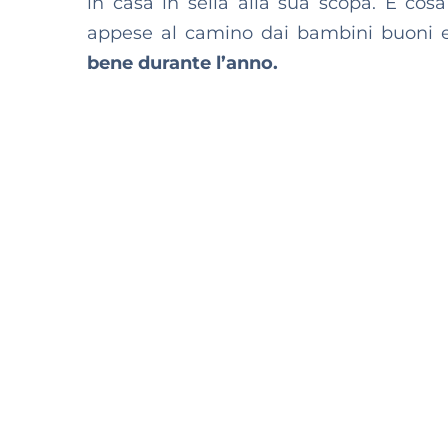
in casa in sella alla sua scopa. E cosa
appese al camino dai bambini buoni
bene durante l’anno.