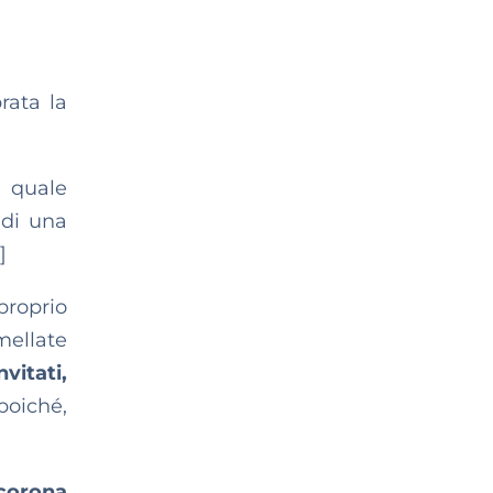
rata la
l quale
 di una
]
 proprio
mellate
vitati,
poiché,
corona