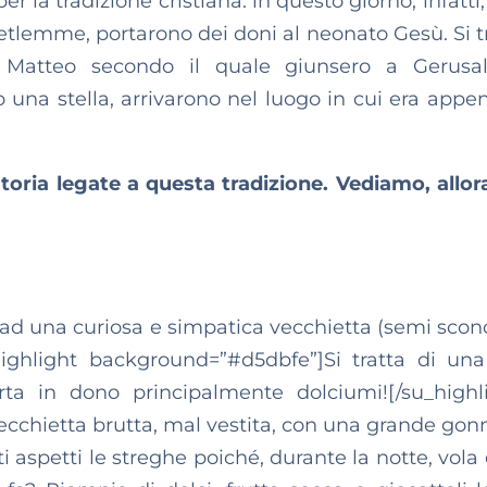
 la tradizione cristiana: in questo giorno, infatti,
Betlemme, portarono dei doni al neonato Gesù. Si tr
i Matteo secondo il quale giunsero a Gerus
o una stella, arrivarono nel luogo in cui era appe
oria legate a questa tradizione. Vediamo, allora
to ad una curiosa e simpatica vecchietta (semi scon
ighlight background=”#d5dbfe”]Si tratta di una
a in dono principalmente dolciumi![/su_highl
vecchietta brutta, mal vestita, con una grande gon
rti aspetti le streghe poiché, durante la notte, vola