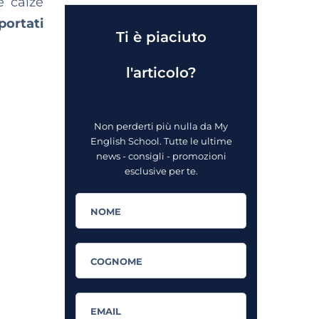
e calze
portati
Ti è piaciuto
l'articolo?
Non perderti più nulla da My
English School. Tutte le ultime
news - consigli - promozioni
esclusive per te.