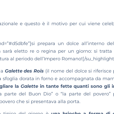
azionale e questo è il motivo per cui viene celeb
nd=”#d5dbfe”]si prepara un dolce all’interno de
à sarà eletto re o regina per un giorno: si tratta
ittura al periodo dell’Impero Romano![/su_highlight
 la
Galette des Rois
(il nome del dolce si riferisce
a sfoglia dorata in forno e accompagnata da mar
gliare la
Galette
in
tante fette quanti sono gli in
a parte del Buon Dio” o “la parte del povero” 
povero che si presentava alla porta.
ce tipico del giorno è
una brioche a forma di 