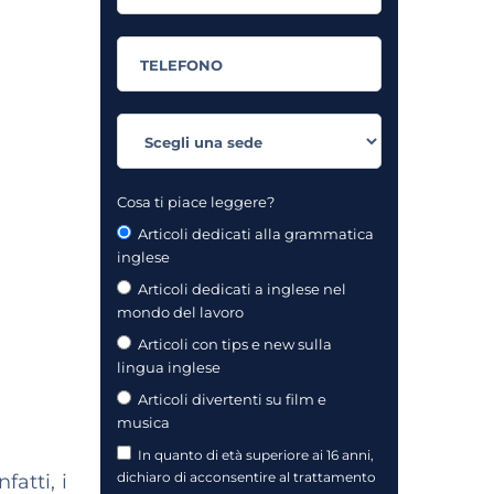
Cosa ti piace leggere?
Articoli dedicati alla grammatica
inglese
Articoli dedicati a inglese nel
mondo del lavoro
Articoli con tips e new sulla
lingua inglese
Articoli divertenti su film e
musica
In quanto di età superiore ai 16 anni,
dichiaro di acconsentire al trattamento
atti, i