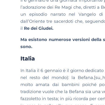
Il 6 gennaio è una giornata importante per
l’adorazione dei Re Magi che, diretti a 
un episodio narrato nel Vangelo d
dall’Oriente tre sacerdoti che, seguend
il
Re dei Giudei.
Ma esistono numerose versioni della st
sono.
Italia
In Italia il 6 gennaio è il giorno dedica
nel resto del mondo): la Befana.[su_h
molto amata dai bambini poiché port
tradizione vuole che la Befana sia una 
fazzoletto in testa; in più ricorda per ce