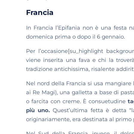
Francia
In Francia l’Epifania non è una festa n
domenica prima o dopo il 6 gennaio.
Per l’occasione[su_highlight backgrou
viene inserita una fava e chi la trover
tradizione antichissima, risalente addir
Nel nord della Francia si usa mangiare
ai Re Magi), una galletta
a base di past
o farcita con creme. È consuetudine
ta
più uno.
Quest’ultima fetta è detta “l
originariamente, era destinata al primo 
Nel Sud della Francia, invece, il dol