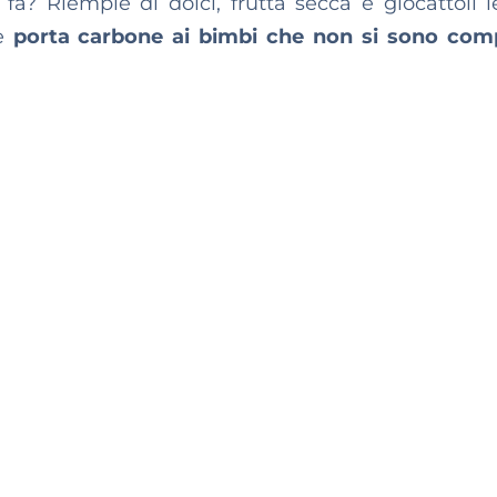
 fa? Riempie di dolci, frutta secca e giocattoli l
 e
porta carbone ai bimbi che non si sono com