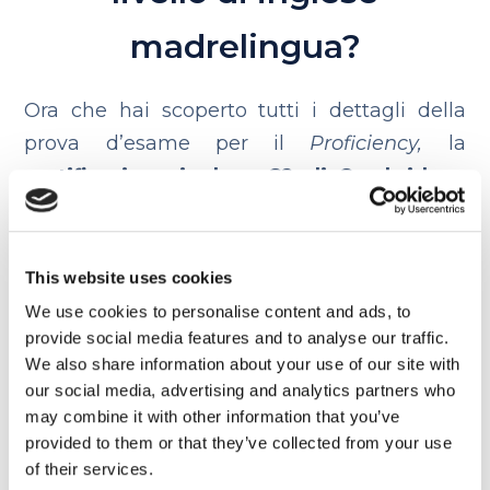
madrelingua?
Ora che hai scoperto tutti i dettagli della
prova d’esame per il
Proficiency,
la
certificazione inglese C2 di Cambridge
,
voglio darti qualche consiglio per superare
con successo questo test e per avvicinarti
sempre di più a un
livello di inglese
This website uses cookies
madrelingua
.
We use cookies to personalise content and ads, to
provide social media features and to analyse our traffic.
Leggi tantissimo, ogni testo in inglese che
We also share information about your use of our site with
our social media, advertising and analytics partners who
ti capita fra le mani, inclusi testi
may combine it with other information that you’ve
provided to them or that they’ve collected from your use
accademici e business
of their services.
Non tradurre! L’unico dizionario che ti