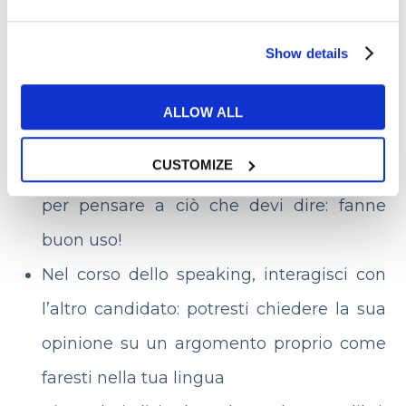
aiuterà davvero è il monolingue
Show details
Attiva nuove parole: ciò significa non
soltanto impararle, ma fare in modo di
ALLOW ALL
usarle
CUSTOMIZE
In sede d’esame puoi prenderti 10 secondi
per pensare a ciò che devi dire: fanne
buon uso!
Nel corso dello speaking, interagisci con
l’altro candidato: potresti chiedere la sua
opinione su un argomento proprio come
faresti nella tua lingua