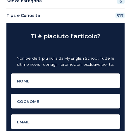
Senza categoria
6
Tips e Curiosità
517
Ti è piaciuto l'articolo?
Non perderti più nulla da My English School. Tutte le
ultime news - consigli - promozioni esclusive per te.