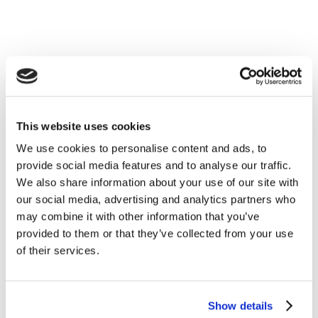
This website uses cookies
Esercizi e Grammatica
We use cookies to personalise content and ads, to
provide social media features and to analyse our traffic.
Mettiti alla prova: esercizi in inglese sulla
We also share information about your use of our site with
our social media, advertising and analytics partners who
forma -ing
may combine it with other information that you’ve
provided to them or that they’ve collected from your use
READ MORE
of their services.
Show details
14