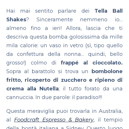
Hai mai sentito parlare dei
Tella Ball
Shakes
? Sinceramente nemmeno io…
almeno fino a ieri!
Allora, lascia che ti
descriva questa bomba golosissima da mille
mila calorie: un vaso in vetro (sì, tipo quello
da confettura della nonna… quindi, bello
grosso!) colmo di
frappé al cioccolato.
Sopra al barattolo si trova un
bombolone
fritto, ricoperto di zucchero e ripieno di
crema alla Nutella
; il tutto forato da una
cannuccia. In due parole: il paradiso!!!
Questa meraviglia puoi trovarla in Australia,
al
Foodcraft Espresso & Bakery
, il tempio
della bontà italiana a Sidney. Questo luogo