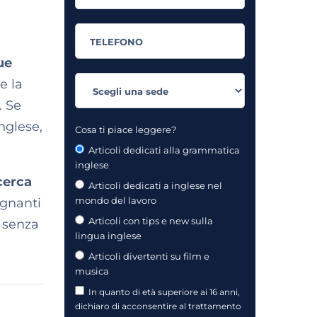
ue
e la
. Se
nglese,
Cosa ti piace leggere?
Articoli dedicati alla grammatica
inglese
icerca
Articoli dedicati a inglese nel
mondo del lavoro
egnanti
Articoli con tips e new sulla
senza
lingua inglese
Articoli divertenti su film e
musica
In quanto di età superiore ai 16 anni,
dichiaro di acconsentire al trattamento