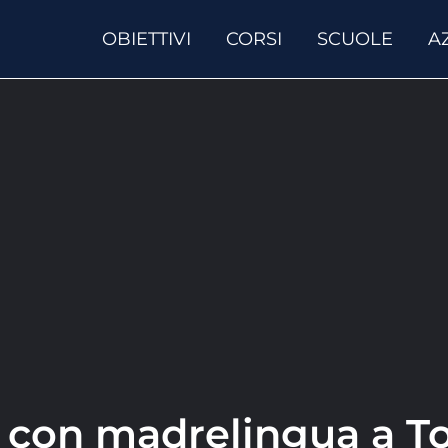
OBIETTIVI
CORSI
SCUOLE
A
e con madrelingua a T