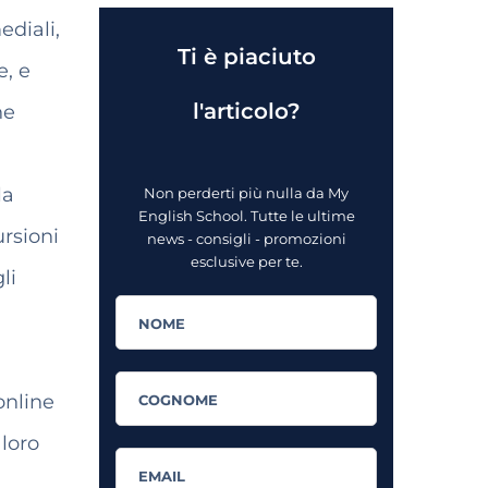
diali,
Ti è piaciuto
e, e
l'articolo?
he
la
Non perderti più nulla da My
English School. Tutte le ultime
ursioni
news - consigli - promozioni
esclusive per te.
li
online
 loro