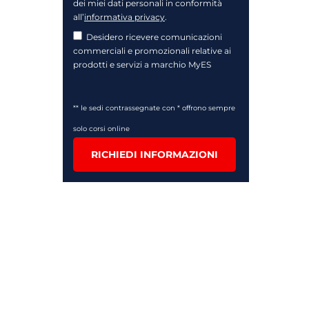
dei miei dati personali in conformità
all’
informativa privacy
.
Desidero ricevere comunicazioni
commerciali e promozionali relative ai
prodotti e servizi a marchio MyES
** le sedi contrassegnate con * offrono sempre
solo corsi online
RICHIEDI INFORMAZIONI