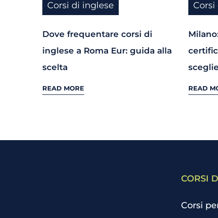
Corsi di inglese
Corsi
Dove frequentare corsi di
Milano:
inglese a Roma Eur: guida alla
certif
scelta
scegli
READ MORE
READ M
CORSI D
Corsi pe