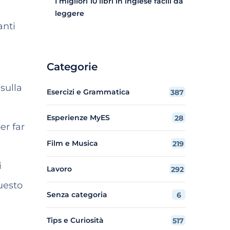
I migliori 10 libri in inglese facili da
leggere
anti
Categorie
sulla
Esercizi e Grammatica
387
Esperienze MyES
28
er far
Film e Musica
219
i
Lavoro
292
questo
Senza categoria
6
Tips e Curiosità
517