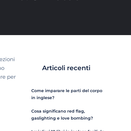
ezioni
Articoli recenti
no
re per
Come imparare le parti del corpo
in inglese?
Cosa significano red flag,
gaslighting e love bombing?