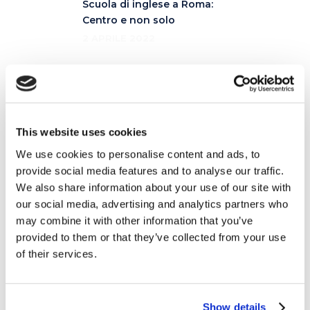
Scuola di inglese a Roma:
Centro e non solo
2 APRILE 2022
Come e perché trovare dei
corsi di inglese a Bologna
per adulti
3 APRILE 2022
This website uses cookies
We use cookies to personalise content and ads, to
provide social media features and to analyse our traffic.
We also share information about your use of our site with
Articoli correlati
our social media, advertising and analytics partners who
may combine it with other information that you’ve
provided to them or that they’ve collected from your use
of their services.
10
GEN
Show details