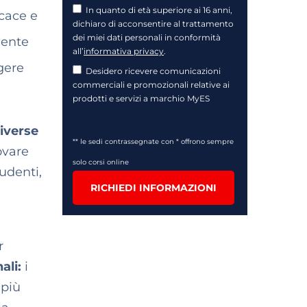
In quanto di età superiore ai 16 anni,
icace e
dichiaro di acconsentire al trattamento
dei miei dati personali in conformità
l’ente
all’
informativa privacy
.
lgere
Desidero ricevere comunicazioni
commerciali e promozionali relative ai
prodotti e servizi a marchio MyES
diverse
** le sedi contrassegnate con * offrono sempre
ovare
solo corsi online
tudenti,
RICHIEDI INFORMAZIONI
r
nali:
i
 più