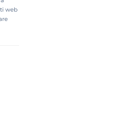
la
iti web
are