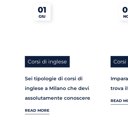
01
0
GIU
N
Corsi di inglese
Corsi
Sei tipologie di corsi di
Imparar
inglese a Milano che devi
trova i
assolutamente conoscere
READ M
READ MORE