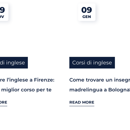
9
09
OV
GEN
 di inglese
Corsi di inglese
e l’inglese a Firenze:
Come trovare un inseg
l miglior corso per te
madrelingua a Bologna
ORE
READ MORE