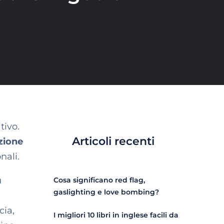
tivo.
Articoli recenti
zione
nali.
ù
Cosa significano red flag,
gaslighting e love bombing?
cia,
I migliori 10 libri in inglese facili da