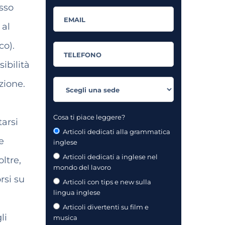
esso
 al
co).
sibilità
zione.
Cosa ti piace leggere?
tarsi
Articoli dedicati alla grammatica
e
inglese
Articoli dedicati a inglese nel
ltre,
mondo del lavoro
rsi su
Articoli con tips e new sulla
lingua inglese
Articoli divertenti su film e
li
musica