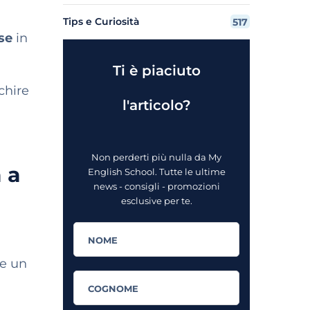
Tips e Curiosità
517
ese
in
Ti è piaciuto
chire
l'articolo?
Non perderti più nulla da My
 a
English School. Tutte le ultime
news - consigli - promozioni
esclusive per te.
re un