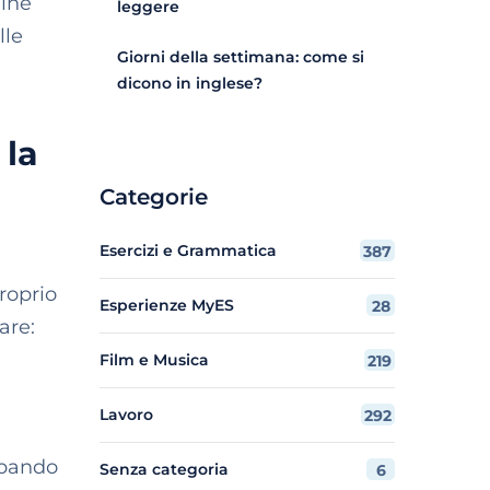
line
leggere
lle
Giorni della settimana: come si
dicono in inglese?
 la
Categorie
Esercizi e Grammatica
387
roprio
Esperienze MyES
28
are:
Film e Musica
219
Lavoro
292
ppando
Senza categoria
6