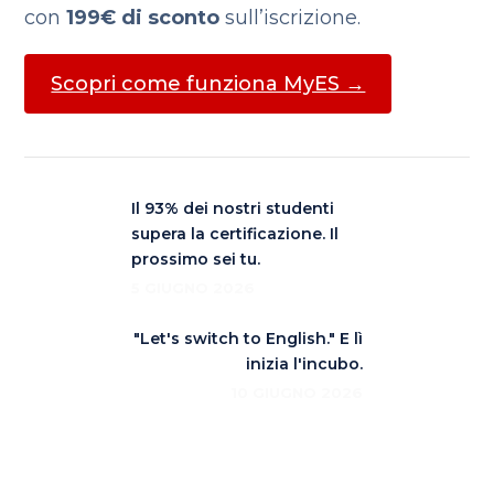
con
199€ di sconto
sull’iscrizione.
Scopri come funziona MyES →
Il 93% dei nostri studenti
supera la certificazione. Il
prossimo sei tu.
5 GIUGNO 2026
"Let's switch to English." E lì
inizia l'incubo.
10 GIUGNO 2026