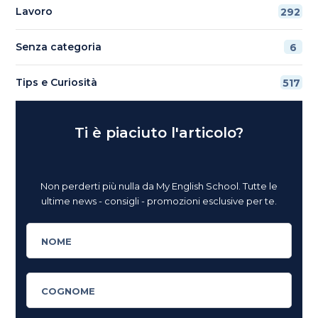
Lavoro
292
Senza categoria
6
Tips e Curiosità
517
Ti è piaciuto l'articolo?
Non perderti più nulla da My English School. Tutte le
ultime news - consigli - promozioni esclusive per te.