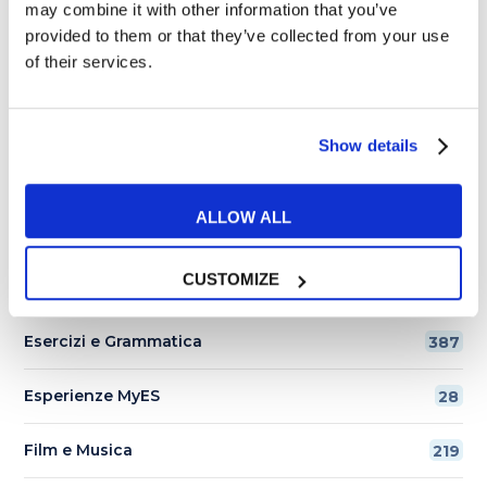
may combine it with other information that you’ve
provided to them or that they’ve collected from your use
Come imparare le parti del corpo in inglese?
of their services.
Cosa significano red flag, gaslighting e love
bombing?
Show details
I migliori 10 libri in inglese facili da leggere
ALLOW ALL
CUSTOMIZE
Categorie
Esercizi e Grammatica
387
Esperienze MyES
28
Film e Musica
219