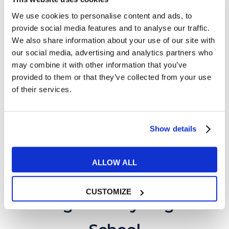
Preparazione certificazioni
: percorsi
We use cookies to personalise content and ads, to
provide social media features and to analyse our traffic.
specifici per superare esami come IELTS,
We also share information about your use of our site with
Cambridge e LanguageCert.
our social media, advertising and analytics partners who
may combine it with other information that you’ve
provided to them or that they’ve collected from your use
of their services.
Show details
ALLOW ALL
Scopri le altre sedi a
CUSTOMIZE
Bologna di My English