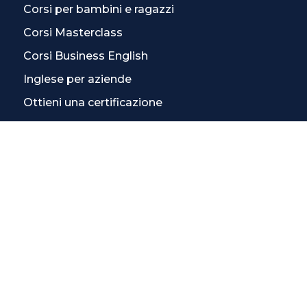
Corsi per bambini e ragazzi
Corsi Masterclass
Corsi Business English
Inglese per aziende
Ottieni una certificazione
Corsi di inglese online
Corsi di inglese individuali
Corso di inglese intensivo
CONTATTACI
Contatti
La scuola più vicina