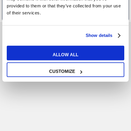
provided to them or that they’ve collected from your use
RICHIEDI INFORMAZIONI
of their services.
Show details
RECENSIONI
Dicono di noi
ALLOW ALL
Leggi le opinioni di chi ha imparato l’inglese
CUSTOMIZE
con successo grazie a My English School