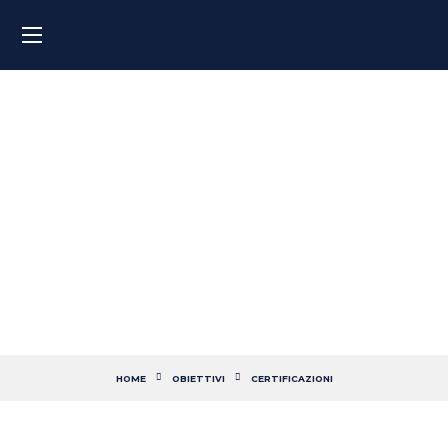
Supera l’esame con il corso
d’inglese per la
certificazione Trinity
HOME
OBIETTIVI
CERTIFICAZIONI