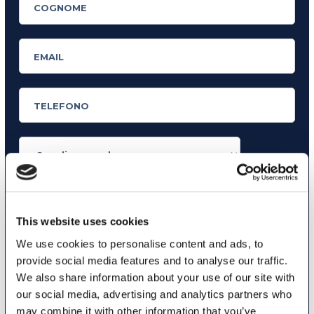
In quanto di età superiore ai 16 anni, dichiaro di acconsentire al
trattamento dei miei dati personali in conformità all’
informativa
This website uses cookies
privacy
.
We use cookies to personalise content and ads, to
Desidero ricevere comunicazioni commerciali e promozionali
relative ai prodotti e servizi a marchio MyES
provide social media features and to analyse our traffic.
We also share information about your use of our site with
our social media, advertising and analytics partners who
** le sedi contrassegnate con * offrono sempre solo corsi online
may combine it with other information that you’ve