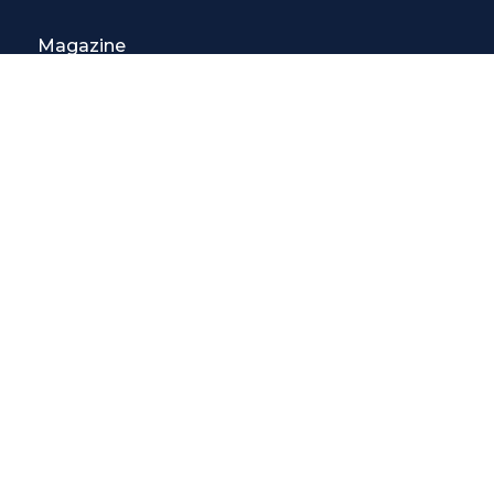
Magazine
3 Lezioni Omaggio
Welfare
Test di inglese
Convenzioni Nazionali