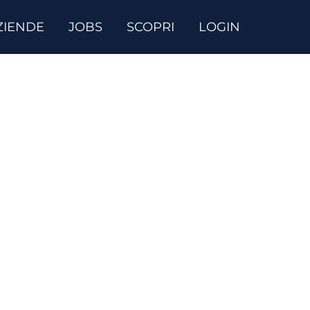
ZIENDE
JOBS
SCOPRI
LOGIN
pera l’esame con i