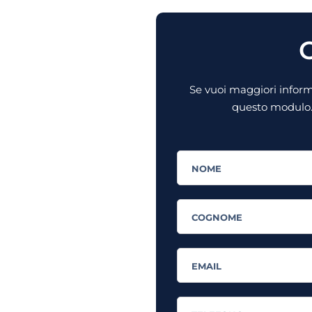
C
Se vuoi maggiori informa
questo modulo. 