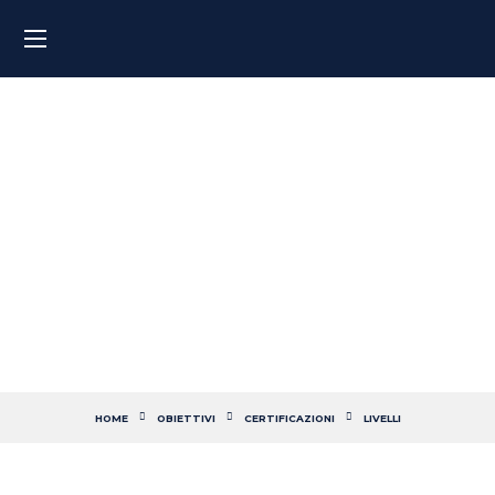
Certificazione di inglese
livello B2: supera l’esame
con i nostri corsi
HOME
OBIETTIVI
CERTIFICAZIONI
LIVELLI