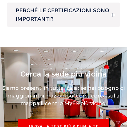
PERCHÉ LE CERTIFICAZIONI SONO
IMPORTANTI?
Cerca la sede più vicina
Siamo presenti in tutta Italia: se hai bisogno di
maggiori informazioni
sui corsi, cerca sulla
mappa il centro MyES più vicino!
TROVA LA SEDE PIÙ VICINA A TE