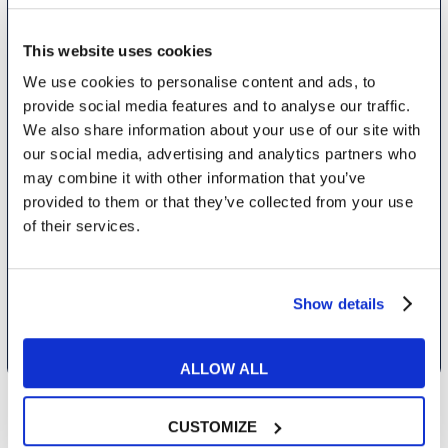
This website uses cookies
We use cookies to personalise content and ads, to
In quanto di età superiore ai 16 anni, dichiaro di acconsentire al
provide social media features and to analyse our traffic.
trattamento dei miei dati personali in conformità all’
informativa
We also share information about your use of our site with
privacy
.
our social media, advertising and analytics partners who
Desidero ricevere comunicazioni commerciali e promozionali
may combine it with other information that you’ve
relative ai prodotti e servizi a marchio MyES
provided to them or that they’ve collected from your use
of their services.
** le sedi contrassegnate con * offrono sempre solo corsi online
RICHIEDI INFORMAZIONI
Show details
ALLOW ALL
CUSTOMIZE