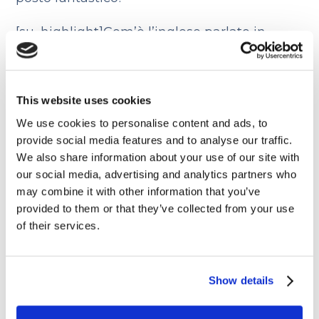
[su_highlight]Com’è l’inglese parlato in
India?[/su_highlight]
L’accento riflette le influenze multietniche
del paese: l’inglese qui è più cantato e certi
This website uses cookies
suoni sono più enfatizzati di altri.
We use cookies to personalise content and ads, to
provide social media features and to analyse our traffic.
E tu che tipo sei? Preferisci i grattacieli di
We also share information about your use of our site with
New York o i paesaggi del Medio Oriente?
our social media, advertising and analytics partners who
may combine it with other information that you’ve
L’inglese puoi trovarlo in tante forme e
provided to them or that they’ve collected from your use
presso tante culture diverse… a te la scelta!
of their services.
Show details
Corso di inglese e lavoro: 7
consigli su come studiare