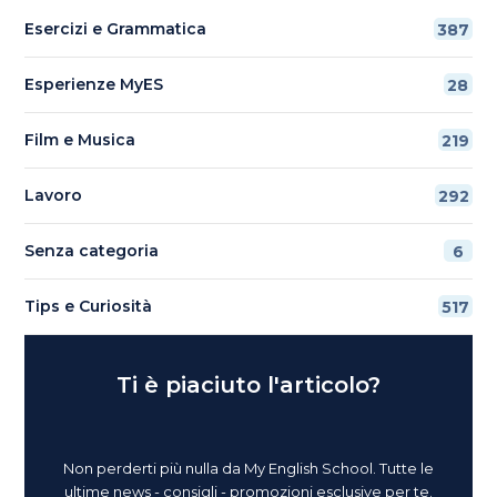
Esercizi e Grammatica
387
Esperienze MyES
28
Film e Musica
219
Lavoro
292
Senza categoria
6
Tips e Curiosità
517
Ti è piaciuto l'articolo?
Non perderti più nulla da My English School. Tutte le
ultime news - consigli - promozioni esclusive per te.