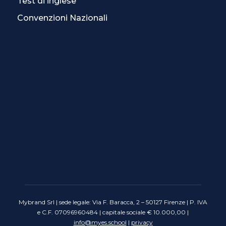
Test di inglese
Convenzioni Nazionali
Mybrand Srl | sede legale: Via F. Baracca, 2 – 50127 Firenze | P. IVA
e C.F. 07096960484 | capitale sociale € 10.000,00 |
info@myes.school
|
privacy