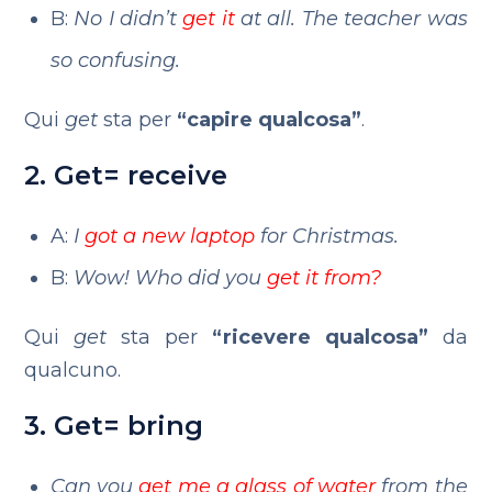
B:
No I didn’t
get it
at all. The teacher was
so confusing.
Qui
get
sta per
“capire qualcosa”
.
2. Get= receive
A:
I
got a new laptop
for Christmas.
B:
Wow! Who did you
get it from?
Qui
get
sta per
“ricevere qualcosa”
da
qualcuno.
3. Get= bring
Can you
get me a glass of water
from the