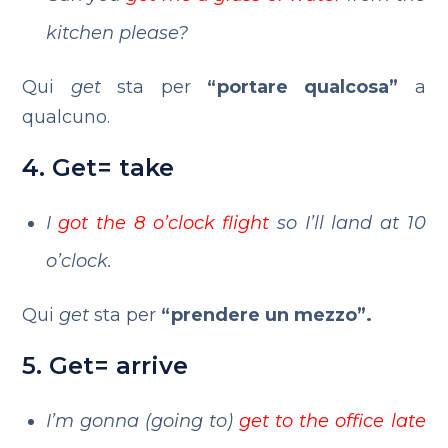
kitchen please?
Qui
get
sta per
“portare qualcosa”
a
qualcuno.
4. Get= take
I
got the 8 o’clock flight
so I’ll land at 10
o’clock.
Qui
get
sta per
“prendere un mezzo”.
5. Get= arrive
I’m gonna (going to)
get to the office late