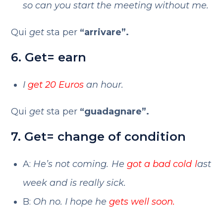
so can you start the meeting without me.
Qui
get
sta per
“arrivare”.
6. Get= earn
I
get 20 Euros
an hour.
Qui
get
sta per
“guadagnare”.
7. Get= change of condition
A:
He’s not coming. He
got a bad cold l
ast
week and is really sick.
B:
Oh no. I hope he
gets well soon.