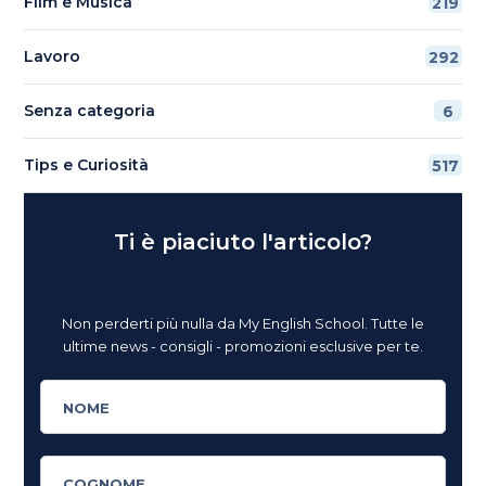
Film e Musica
219
Lavoro
292
Senza categoria
6
Tips e Curiosità
517
Ti è piaciuto l'articolo?
Non perderti più nulla da My English School. Tutte le
ultime news - consigli - promozioni esclusive per te.