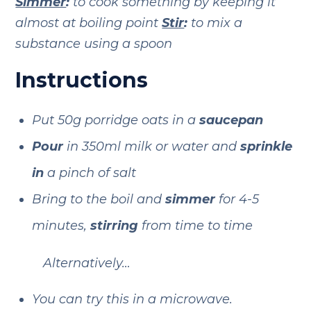
Simmer
:
to cook something by keeping it
almost at boiling point
Stir
:
to mix a
substance using a spoon
Instructions
Put 50g porridge oats in a
saucepan
Pour
in 350ml milk or water and
sprinkle
in
a pinch of salt
Bring to the boil and
simmer
for 4-5
minutes,
stirring
from time to time
Alternatively…
You can try this in a microwave.