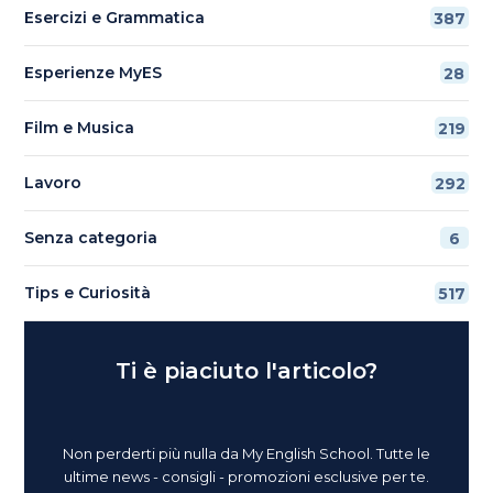
Esercizi e Grammatica
387
Esperienze MyES
28
Film e Musica
219
Lavoro
292
Senza categoria
6
Tips e Curiosità
517
Ti è piaciuto l'articolo?
Non perderti più nulla da My English School. Tutte le
ultime news - consigli - promozioni esclusive per te.