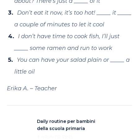
about? There’s just a _____ of it
Don’t eat it now, it’s too hot! _____ it _____
a couple of minutes to let it cool
I don’t have time to cook fish, I’ll just
_____ some ramen and run to work
You can have your salad plain or _____ a
little oil
Erika A. – Teacher
Daily routine per bambini
della scuola primaria
3 AGOSTO 2021