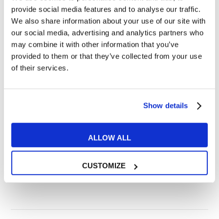
provide social media features and to analyse our traffic.
questo video mi tolgono il sonno ancora
We also share information about your use of our site with
our social media, advertising and analytics partners who
adesso.
[su_youtube url=”[su_youtube
may combine it with other information that you’ve
url=’https://www.youtube.com/watch?
provided to them or that they’ve collected from your use
of their services.
v=dly6p4Fu5TE’]
Capelli ingelatinati
Show details
all’inverosimile
ALLOW ALL
Da abbinare alle truzzissime felpe color
CUSTOMIZE
bianco neve con il logo Diesel.