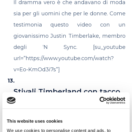
Il dramma vero è che andavano di moda
sia per gli uomini che per le donne. Come
testimonia questo video con un
giovanissimo Justin Timberlake, membro
degli ‘N Sync.
[su_youtube
url=”https://www.youtube.com/watch?
v=Eo-KmOd3i7s”]
Stivali Timberland con tacco
Sebbene credo che i
sabot
con 3 cm di
tacco e punta abbiano davvero ucciso la
This website uses cookies
moda… gli stivaletti indossati da J.Lo in
We use cookies to personalise content and ads, to