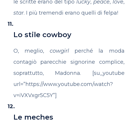
le scritte erano del tipo
lucky
,
peace
,
love
,
star
. I più tremendi erano quelli di felpa!
Lo stile cowboy
O, meglio,
cowgirl
perché la moda
contagiò parecchie signorine complice,
soprattutto, Madonna.
[su_youtube
url=”https://www.youtube.com/watch?
v=iVXVxgr5C5Y”]
Le meches