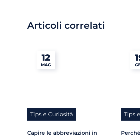
Articoli correlati
12
1
MAG
G
Tips e Curiosità
Tips 
Capire le abbreviazioni in
Perché