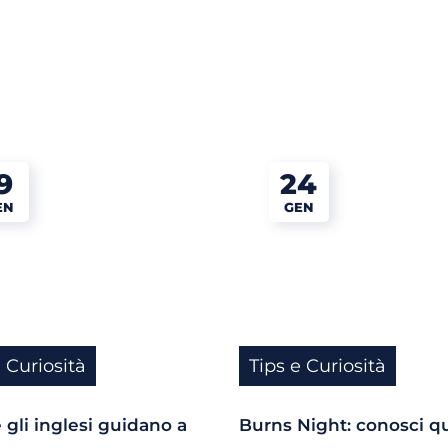
9
24
EN
GEN
e Curiosità
Tips e Curiosità
 gli inglesi guidano a
Burns Night: conosci q