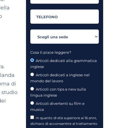
della
o
Cosa ti piace leggere?
Articoli dedicati alla grammatica
a.
inglese
rlanda
Articoli dedicati a inglese nel
mondo del lavoro
amma di
Articoli con tips e new sulla
 studio
lingua inglese
dei
Articoli divertenti su film e
musica
In quanto di età superiore ai 16 anni,
dichiaro di acconsentire al trattamento