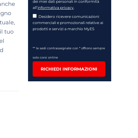
dei miei dati personali in conformità
 anche
all’
informativa privacy
.
egno
Desidero ricevere comunicazioni
tuale,
commerciali e promozionali relative ai
prodotti e servizi a marchio MyES
il tuo
el
** le sedi contrassegnate con * offrono sempre
ad
solo corsi online
RICHIEDI INFORMAZIONI