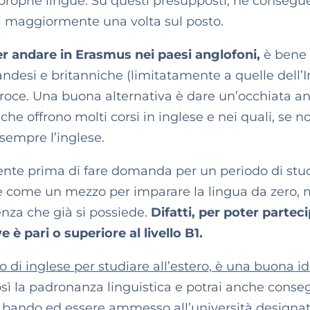
 proprie lingue. Su questi presupposti, ne consegu
rai maggiormente una volta sul posto.
per andare in Erasmus nei paesi anglofoni,
è bene 
andesi e britanniche (limitatamente a quelle dell’
eroce. Una buona alternativa è dare un’occhiata a
, che offrono molti corsi in inglese e nei quali, se n
 sempre l’inglese.
ente prima di fare domanda per un periodo di stu
are come un mezzo per imparare la lingua da zero,
nza che già si possiede.
Difatti,
per poter partec
rve è pari o superiore al
livello B1
.
o di inglese per studiare all’estero, è una buona i
così la padronanza linguistica e potrai anche conseg
al bando ed essere ammesso all’università designat