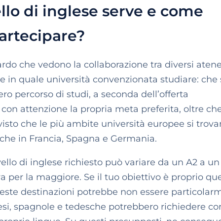
llo di inglese serve e come
artecipare?
rdo che vedono la collaborazione tra diversi atene
re in quale università convenzionata studiare: che 
ro percorso di studi, a seconda dell’offerta
on attenzione la propria meta preferita, oltre che
isto che le più ambite università europee si trov
anche in Francia, Spagna e Germania.
ivello di inglese richiesto può variare da un A2 a un
va per la maggiore. Se il tuo obiettivo è proprio que
queste destinazioni potrebbe non essere particola
ncesi, spagnole e tedesche potrebbero richiedere c