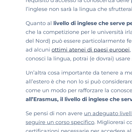
requisito d’accesso la conoscenza delle
l’inglese non sarà la lingua che sfrutte
Quanto al
livello di inglese che serve 
che la competizione per le università irl
del Nord) può essere particolarmente f
ad alcuni
ottimi atenei di paesi europei
conosci la lingua, potrai (e dovrai) usare
Un’altra cosa importante da tenere a m
all’estero è che non lo si può consider
come un modo per rafforzare la conosce
all’Erasmus, il livello di inglese che se
Se pensi di non avere
un adeguato livell
seguire un corso specifico
. Migliorerai 
certificazioni necessarie per accedere 