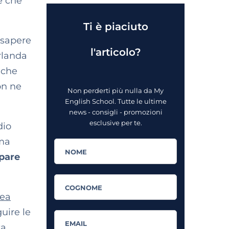
e che
Ti è piaciuto
sapere
l'articolo?
Irlanda
nche
on ne
Non perderti più nulla da My
English School. Tutte le ultime
news - consigli - promozioni
esclusive per te.
dio
 ma
ipare
dea
uire le
a.