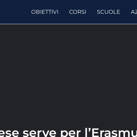
OBIETTIVI
CORSI
SCUOLE
A
lese serve per l’Erasm