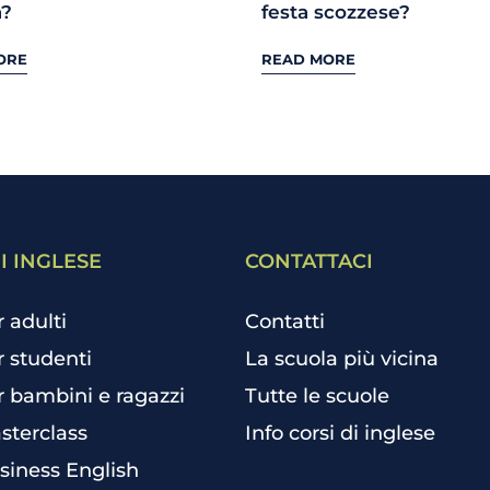
a?
festa scozzese?
ORE
READ MORE
I INGLESE
CONTATTACI
r adulti
Contatti
r studenti
La scuola più vicina
r bambini e ragazzi
Tutte le scuole
sterclass
Info corsi di inglese
siness English