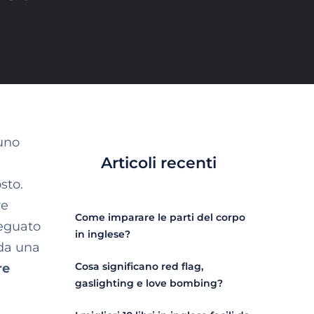
 uno
Articoli recenti
sto.
re
Come imparare le parti del corpo
eguato
in inglese?
 da una
Cosa significano red flag,
re
gaslighting e love bombing?