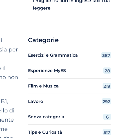
I migliori 10 libri in inglese facili da
leggere
Categorie
i
sia per
Esercizi e Grammatica
387
 il
Esperienze MyES
28
ano non
Film e Musica
219
 B1,
Lavoro
292
llo di
Senza categoria
6
rmente
ome
Tips e Curiosità
517