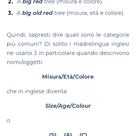
A
big red
tree
(misura e colore)
A
big old red
tree
(misura, età e colore)
Quindi, sapresti dire quali sono le categorie
più comuni? Di solito i madrelingua inglesi
ne usano 3 in particolare quando descrivono
nomi/oggetti:
Misura/Età/Colore
che in inglese diventa
Size/Age/Colour
o
(S) (A) (C)