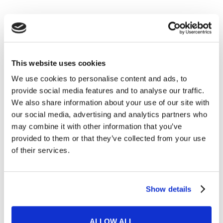
This website uses cookies
We use cookies to personalise content and ads, to
Tips e Curiosità
provide social media features and to analyse our traffic.
We also share information about your use of our site with
our social media, advertising and analytics partners who
Presentazione di un hotel in inglese: come
may combine it with other information that you’ve
scrivere una descrizione breve ed efficace
provided to them or that they’ve collected from your use
of their services.
READ MORE
Show details
11
ALLOW ALL