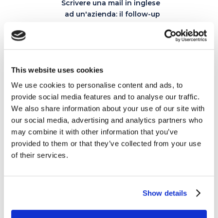
Scrivere una mail in inglese
ad un'azienda: il follow-up
dopo un colloquio!
22 MAGGIO 2020
This website uses cookies
We use cookies to personalise content and ads, to
Articoli correlati
provide social media features and to analyse our traffic.
We also share information about your use of our site with
our social media, advertising and analytics partners who
may combine it with other information that you’ve
06
provided to them or that they’ve collected from your use
of their services.
LUG
Show details