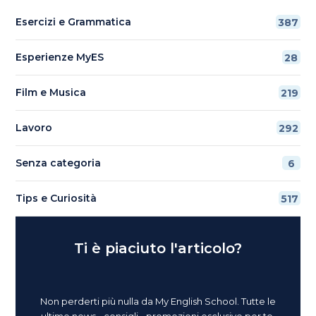
Esercizi e Grammatica
387
Esperienze MyES
28
Film e Musica
219
Lavoro
292
Senza categoria
6
Tips e Curiosità
517
Ti è piaciuto l'articolo?
Non perderti più nulla da My English School. Tutte le
ultime news - consigli - promozioni esclusive per te.