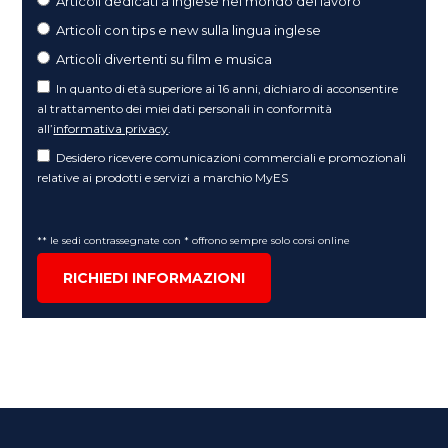
Articoli dedicati a inglese nel mondo del lavoro
Articoli con tips e new sulla lingua inglese
Articoli divertenti su film e musica
In quanto di età superiore ai 16 anni, dichiaro di acconsentire
al trattamento dei miei dati personali in conformità
all’
informativa privacy
.
Desidero ricevere comunicazioni commerciali e promozionali
relative ai prodotti e servizi a marchio MyES
** le sedi contrassegnate con * offrono sempre solo corsi online
RICHIEDI INFORMAZIONI