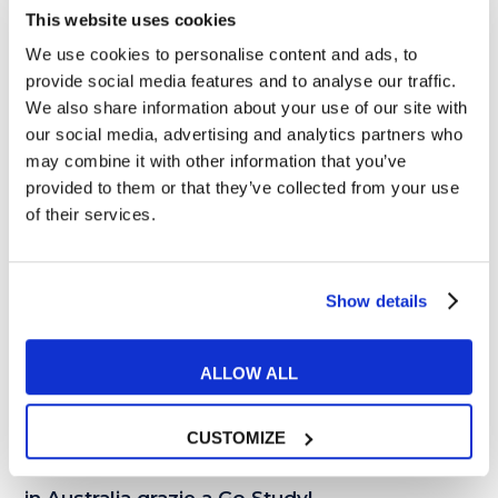
This website uses cookies
We use cookies to personalise content and ads, to
02
provide social media features and to analyse our traffic.
We also share information about your use of our site with
MAG
our social media, advertising and analytics partners who
may combine it with other information that you’ve
provided to them or that they’ve collected from your use
of their services.
Show details
ALLOW ALL
Tips e Curiosità
CUSTOMIZE
Pronti, partenza… via! Costruisci il tuo futuro
in Australia grazie a Go Study!