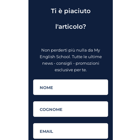
Ti è piaciuto
l'articolo?
Non perderti più nulla da My
English School. Tutte le ultime
news - consigli - promozioni
esclusive per te.