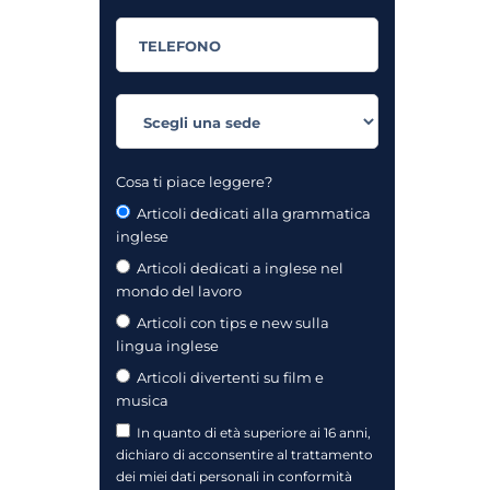
Cosa ti piace leggere?
Articoli dedicati alla grammatica
inglese
Articoli dedicati a inglese nel
mondo del lavoro
Articoli con tips e new sulla
lingua inglese
Articoli divertenti su film e
musica
In quanto di età superiore ai 16 anni,
dichiaro di acconsentire al trattamento
dei miei dati personali in conformità