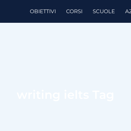
OBIETTIVI
CORSI
SCUOLE
A
writing ielts Tag