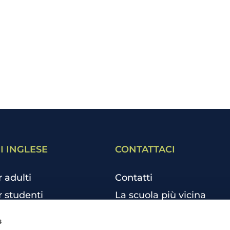
I INGLESE
CONTATTACI
r adulti
Contatti
r studenti
La scuola più vicina
r bambini e ragazzi
Tutte le scuole
s