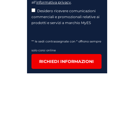
all’
informativa privacy
.
Desidero ricevere comunicazioni
commerciali e promozionali relative ai
prodotti e servizi a marchio MyES
** le sedi contrassegnate con * offrono sempre
solo corsi online
RICHIEDI INFORMAZIONI