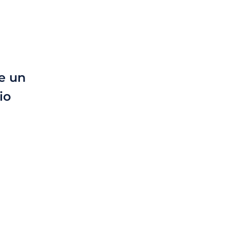
e un
io