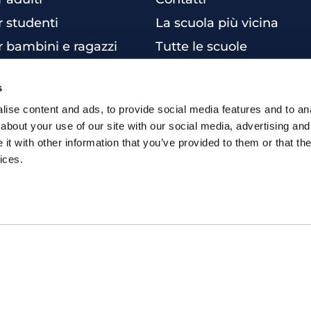
r studenti
La scuola più vicina
r bambini e ragazzi
Tutte le scuole
sterclass
Info corsi di inglese
s
siness English
ise content and ads, to provide social media features and to anal
per aziende
about your use of our site with our social media, advertising and
una certificazione
t with other information that you’ve provided to them or that the
ices.
 inglese online
inglese individuali
 inglese intensivo