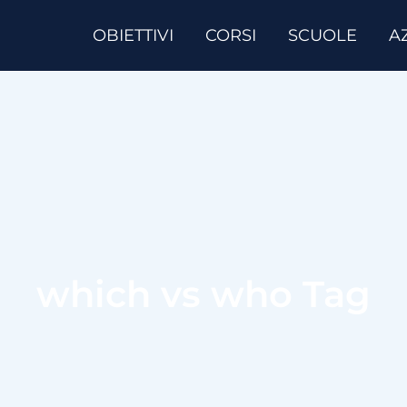
OBIETTIVI
CORSI
SCUOLE
A
which vs who Tag