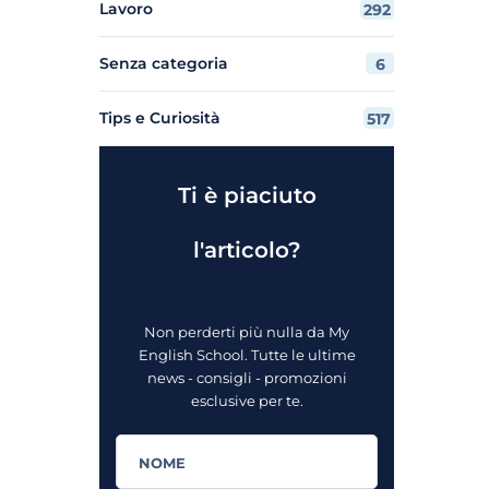
Lavoro
292
Senza categoria
6
Tips e Curiosità
517
Ti è piaciuto
l'articolo?
Non perderti più nulla da My
English School. Tutte le ultime
news - consigli - promozioni
esclusive per te.