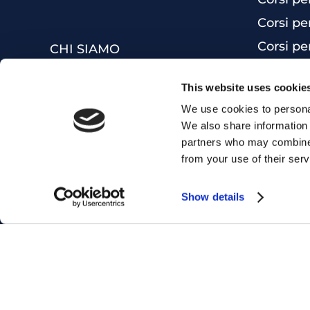
Corsi pe
Corsi pe
CHI SIAMO
Corsi Ma
FRANCHISING
This website uses cookie
Corsi Bu
LAVORA CON NOI
We use cookies to personal
Inglese 
F.A.Q.
We also share information 
Ottieni 
DIVERSITY POLICY
partners who may combine i
from your use of their serv
Corsi di
MYES WORLD
Corsi di 
Show details
Corso di