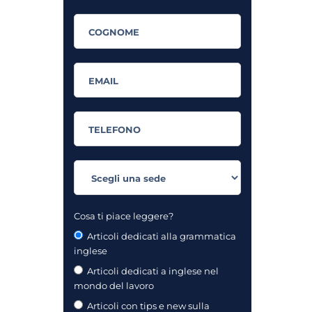
Cosa ti piace leggere?
Articoli dedicati alla grammatica
inglese
Articoli dedicati a inglese nel
mondo del lavoro
Articoli con tips e new sulla