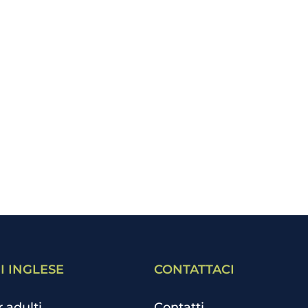
I INGLESE
CONTATTACI
r adulti
Contatti