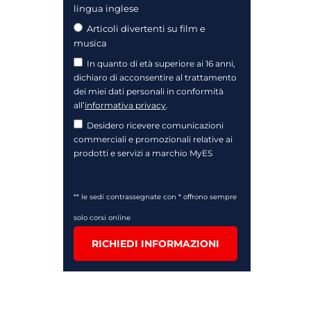
lingua inglese
Articoli divertenti su film e
musica
In quanto di età superiore ai 16 anni,
dichiaro di acconsentire al trattamento
dei miei dati personali in conformità
all’
informativa privacy
.
Desidero ricevere comunicazioni
commerciali e promozionali relative ai
prodotti e servizi a marchio MyES
** le sedi contrassegnate con * offrono sempre
solo corsi online
RICHIEDI INFORMAZIONI