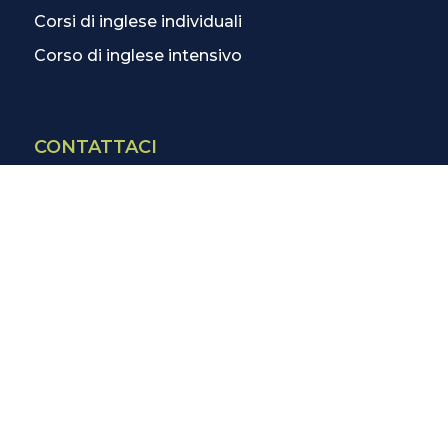
Corsi di inglese individuali
Corso di inglese intensivo
CONTATTACI
Contatti
La scuola più vicina
Tutte le scuole
Info corsi di inglese
SCOPRI DI PIÙ