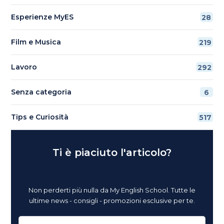
Esperienze MyES
28
Film e Musica
219
Lavoro
292
Senza categoria
6
Tips e Curiosità
517
Ti è piaciuto l'articolo?
Non perderti più nulla da My English School. Tutte le
ultime news - consigli - promozioni esclusive per te.