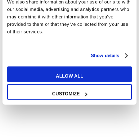
We also share information about your use of our site with
Articoli divertenti su film e musica
our social media, advertising and analytics partners who
In quanto di età superiore ai 16 anni, dichiaro di acconsentire
may combine it with other information that you’ve
al trattamento dei miei dati personali in conformità
provided to them or that they’ve collected from your use
all’
informativa privacy
.
of their services.
Desidero ricevere comunicazioni commerciali e promozionali
relative ai prodotti e servizi a marchio MyES
Show details
** le sedi contrassegnate con * offrono sempre solo corsi online
RICHIEDI INFORMAZIONI
ALLOW ALL
CUSTOMIZE