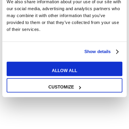
We also share information about your use of our site with
Articoli divertenti su film e musica
our social media, advertising and analytics partners who
In quanto di età superiore ai 16 anni, dichiaro di acconsentire
may combine it with other information that you’ve
al trattamento dei miei dati personali in conformità
provided to them or that they’ve collected from your use
all’
informativa privacy
.
of their services.
Desidero ricevere comunicazioni commerciali e promozionali
relative ai prodotti e servizi a marchio MyES
Show details
** le sedi contrassegnate con * offrono sempre solo corsi online
RICHIEDI INFORMAZIONI
ALLOW ALL
CUSTOMIZE