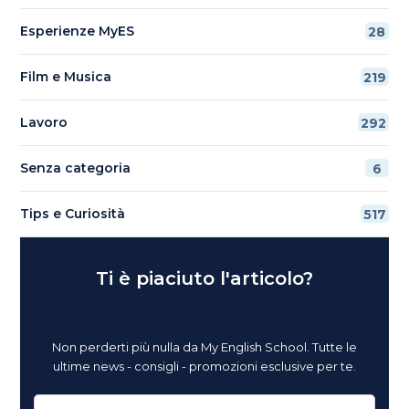
Esperienze MyES
28
Film e Musica
219
Lavoro
292
Senza categoria
6
Tips e Curiosità
517
Ti è piaciuto l'articolo?
Non perderti più nulla da My English School. Tutte le
ultime news - consigli - promozioni esclusive per te.