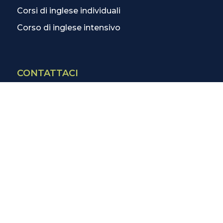
Corsi di inglese individuali
Corso di inglese intensivo
CONTATTACI
Contatti
La scuola più vicina
Tutte le scuole
Info corsi di inglese
SCOPRI DI PIÙ